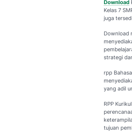
Download
Kelas 7 SM
juga tersedi
Download rp
menyediaka
pembelajar
strategi da
rpp Bahasa 
menyediaka
yang adil 
RPP Kuriku
perencanaa
keterampil
tujuan pem