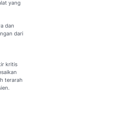
lat yang
wa dan
ngan dari
 kritis
esaikan
h terarah
ien.