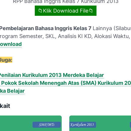
RPP Bahasa Inggris Kelas 7 Kurikulum 2013
📁Klik Download File📁
Pembelajaran Bahasa Inggris Kelas 7
Lainnya (Silab
rogram Semester, SKL, Analisis KI KD, Alokasi Waktu
ownload
Juga:
enilaian Kurikulum 2013 Merdeka Belajar
i Pokok Sekolah Menengah Atas (SMA) Kurikulum 2
a Belajar
kait