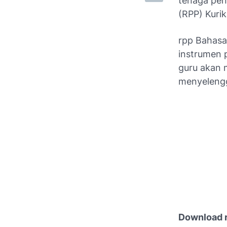
tenaga pen
(RPP) Kuri
rpp Bahasa
instrumen 
guru akan
menyelengg
Download r