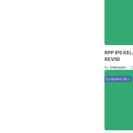
RPP IPS KE
REVISI
By
Unknown
1
•