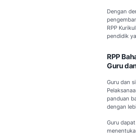
Dengan dem
pengembang
RPP Kuriku
pendidik 
RPP Baha
Guru da
Guru dan s
Pelaksanaa
panduan ba
dengan lebi
Guru dapa
menentukan