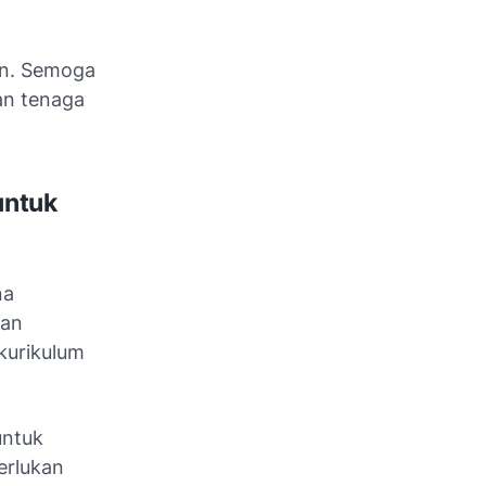
en. Semoga
an tenaga
untuk
na
kan
kurikulum
ntuk
erlukan