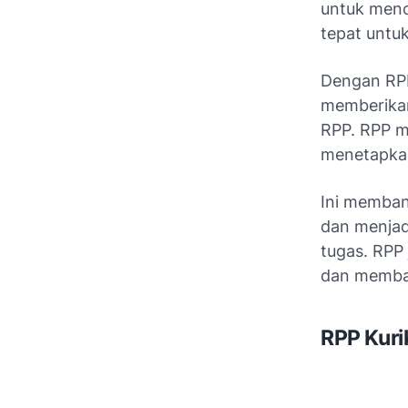
untuk menc
tepat untu
Dengan RPP
memberikan
RPP. RPP m
menetapka
Ini memban
dan menjad
tugas. RPP
dan memban
RPP Kuri