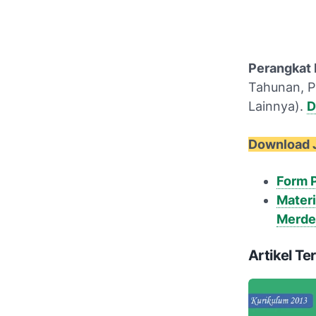
Perangkat 
Tahunan, P
Lainnya).
D
Download 
Form P
Mater
Merdek
Artikel Ter