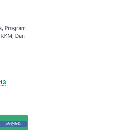
us, Program
, KKM, Dan
013