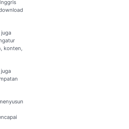
Inggris
 download
 juga
ngatur
, konten,
 juga
empatan
 menyusun
encapai