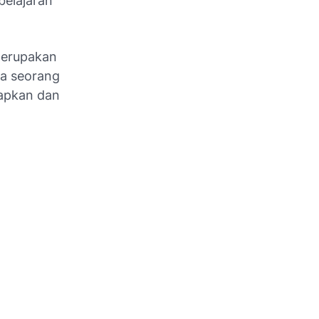
elajaran
merupakan
na seorang
apkan dan