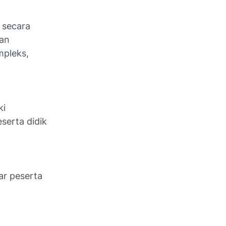
 secara
dan
mpleks,
ki
serta didik
ar peserta