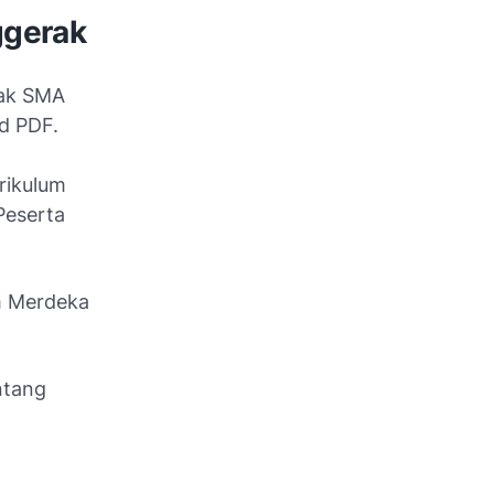
ggerak
rak SMA
d PDF.
rikulum
Peserta
m Merdeka
ntang