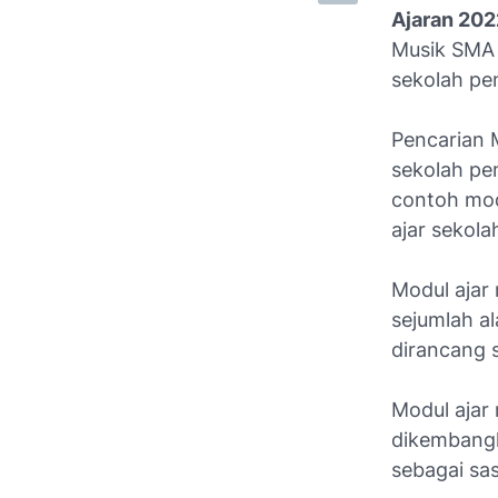
Ajaran 20
Musik SMA 
sekolah pe
Pencarian 
sekolah pe
contoh mod
ajar sekol
Modul ajar 
sejumlah a
dirancang 
Modul ajar
dikembangk
sebagai sa