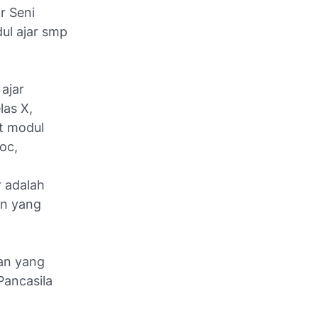
r Seni
ul ajar smp
ajar
las X,
t modul
oc,
r adalah
an yang
ran yang
Pancasila