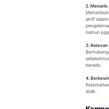
2. Menarik
Menumbuhka
aktif dala
pengalaman 
namun juga
3. Relevan
Berhubunga
sebelumnya
berada.
4. Berkes
Keterkaitan
didik.
Kompon