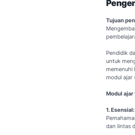
Pengem
Tujuan pe
Mengemban
pembelajar
Pendidik d
untuk meng
memenuhi k
modul ajar
Modul ajar
1. Esensial
Pemahaman 
dan lintas d