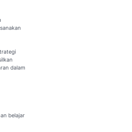
h
ksanakan
rategi
ilkan
aran dalam
an belajar