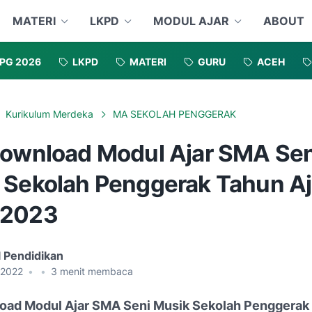
MATERI
LKPD
MODUL AJAR
ABOUT
PG 2026
LKPD
MATERI
GURU
ACEH
Kurikulum Merdeka
MA SEKOLAH PENGGERAK
Download Modul Ajar SMA Sen
 Sekolah Penggerak Tahun Aj
/2023
l Pendidikan
, 2022
•
•
3
menit membaca
oad Modul Ajar SMA Seni Musik Sekolah Penggerak