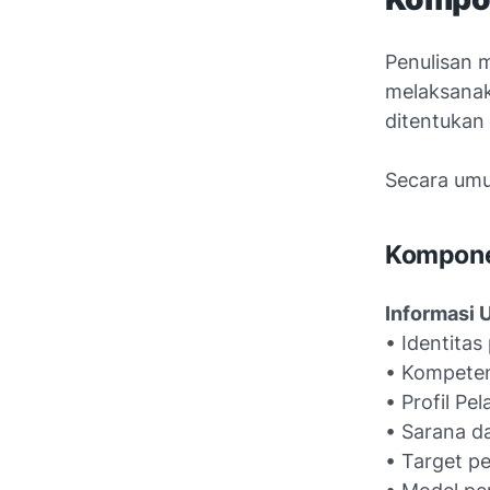
Penulisan 
melaksanak
ditentukan
Secara umu
Komponen
Informasi
• Identitas
• Kompeten
• Profil Pel
• Sarana d
• Target pe