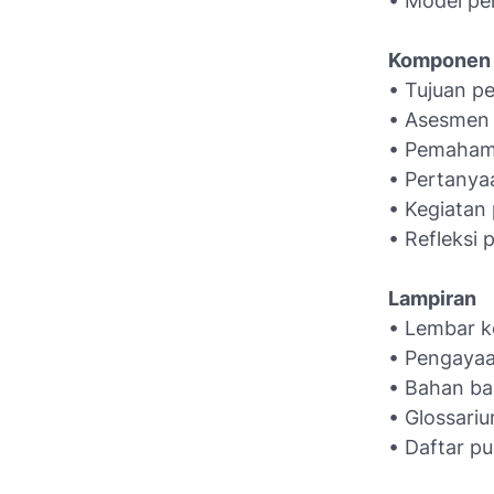
• Model pe
Komponen 
• Tujuan p
• Asesmen
• Pemaham
• Pertanya
• Kegiatan
• Refleksi 
Lampiran
• Lembar ke
• Pengayaa
• Bahan ba
• Glossari
• Daftar p