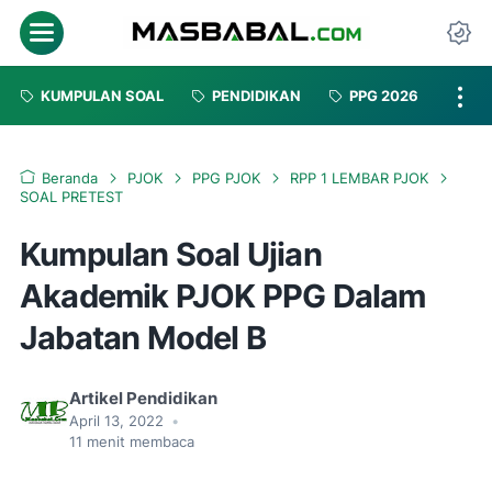
Menu
Da
KUMPULAN SOAL
PENDIDIKAN
PPG 2026
Beranda
PJOK
PPG PJOK
RPP 1 LEMBAR PJOK
SOAL PRETEST
Kumpulan Soal Ujian
Akademik PJOK PPG Dalam
Jabatan Model B
Artikel Pendidikan
April 13, 2022
•
11
menit membaca