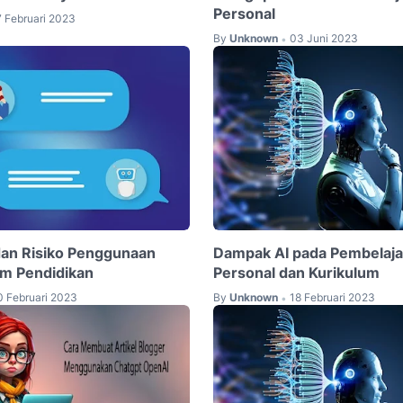
Personal
7 Februari 2023
By
Unknown
03 Juni 2023
•
an Risiko Penggunaan
Dampak AI pada Pembelaja
m Pendidikan
Personal dan Kurikulum
0 Februari 2023
By
Unknown
18 Februari 2023
•