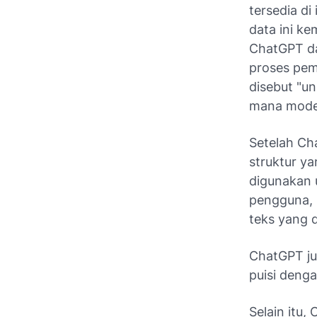
tersedia di
data ini k
ChatGPT da
proses pe
disebut "un
mana model 
Setelah Ch
struktur ya
digunakan 
pengguna, 
teks yang d
ChatGPT jug
puisi deng
Selain itu