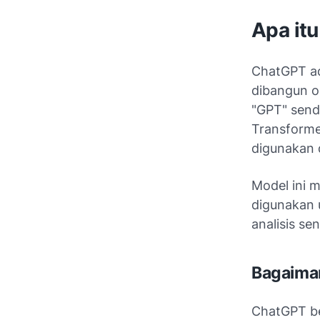
Apa it
ChatGPT ad
dibangun o
"GPT" sendi
Transforme
digunakan 
Model ini 
digunakan u
analisis se
Bagaima
ChatGPT be