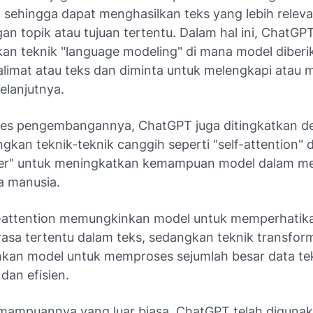
, sehingga dapat menghasilkan teks yang lebih relev
an topik atau tujuan tertentu. Dalam hal ini, ChatGP
n teknik "language modeling" di mana model diberi
alimat atau teks dan diminta untuk melengkapi atau 
elanjutnya.
es pengembangannya, ChatGPT juga ditingkatkan d
kan teknik-teknik canggih seperti "self-attention" 
mer" untuk meningkatkan kemampuan model dalam 
a manusia.
f-attention memungkinkan model untuk memperhatik
rasa tertentu dalam teks, sedangkan teknik transfor
an model untuk memproses sejumlah besar data te
 dan efisien.
ampuannya yang luar biasa, ChatGPT telah diguna