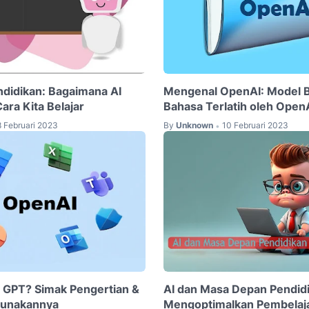
ndidikan: Bagaimana AI
Mengenal OpenAI: Model 
ra Kita Belajar
Bahasa Terlatih oleh Open
8 Februari 2023
By
Unknown
10 Februari 2023
•
t GPT? Simak Pengertian &
AI dan Masa Depan Pendid
unakannya
Mengoptimalkan Pembelaj