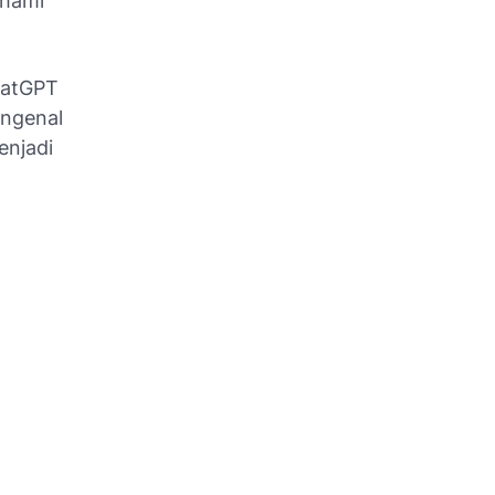
ahami
hatGPT
engenal
enjadi