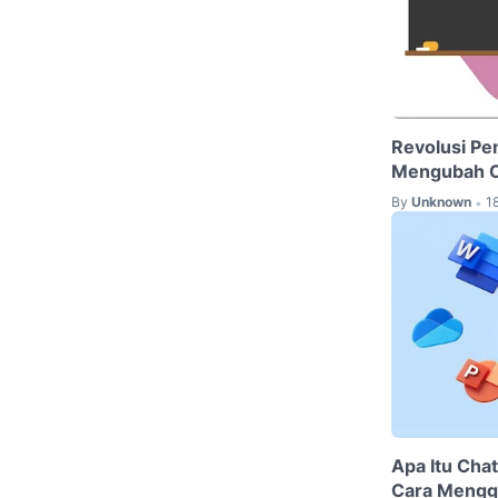
Revolusi Pe
Mengubah Ca
By
Unknown
1
•
Apa Itu Cha
Cara Mengg