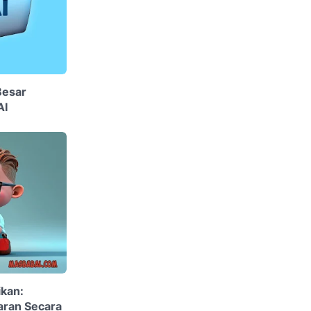
Besar
AI
ikan:
aran Secara