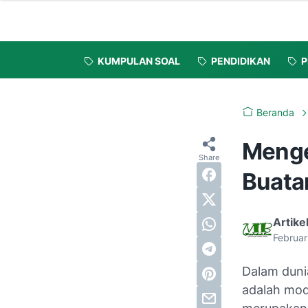
KUMPULAN SOAL
PENDIDIKAN
P
Beranda
Menge
Buata
Artike
Februar
Dalam duni
adalah mod