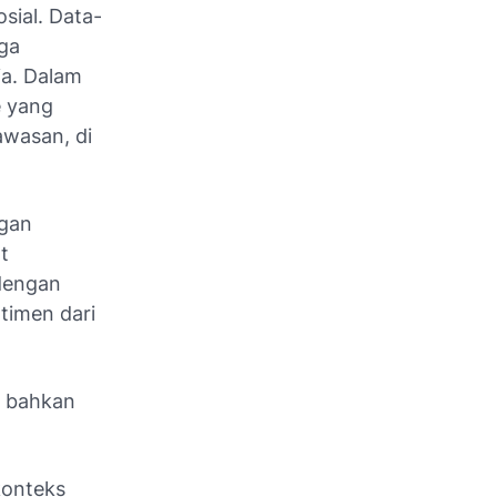
osial. Data-
gga
a. Dalam
 yang
awasan, di
ngan
t
dengan
timen dari
n bahkan
konteks