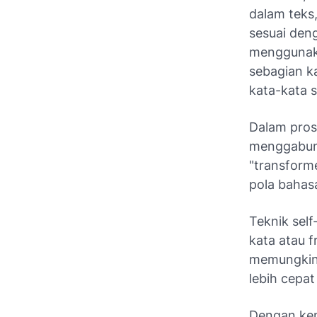
dalam teks
sesuai deng
menggunaka
sebagian k
kata-kata s
Dalam pros
menggabung
"transfor
pola bahas
Teknik sel
kata atau f
memungkink
lebih cepat
Dengan kem