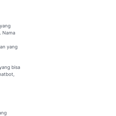
 yang
I. Nama
uan yang
yang bisa
hatbot,
ang