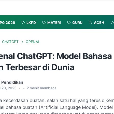
PG 2026
LKPD
MATERI
GURU
ACEH
CHATGPT
OPENAI
nal ChatGPT: Model Bahasa
n Terbesar di Dunia
l Pendidikan
i 20, 2023
•
•
2
menit membaca
a kecerdasan buatan, salah satu hal yang terus dik
el bahasa buatan (Artificial Language Model). Model 