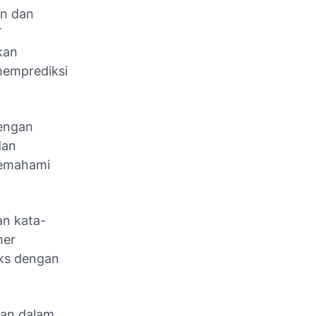
an dan
T
kan
memprediksi
engan
dan
memahami
an kata-
mer
ks dengan
kan dalam