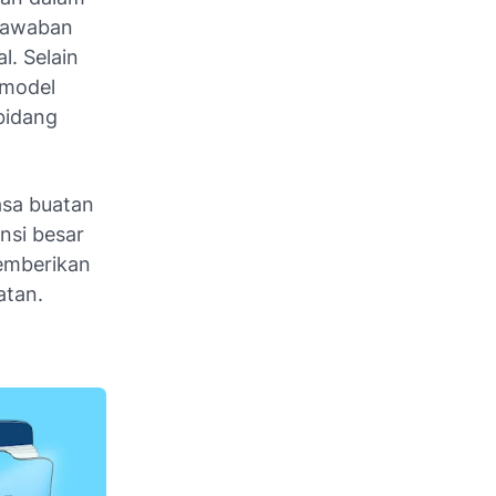
 jawaban
l. Selain
 model
 bidang
asa buatan
ensi besar
memberikan
atan.