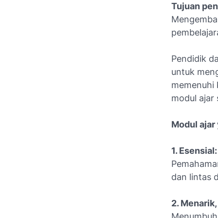
Tujuan pe
Mengemban
pembelajar
Pendidik d
untuk meng
memenuhi k
modul ajar
Modul ajar
1. Esensial
Pemahaman 
dan lintas d
2. Menarik
Menumbuhka