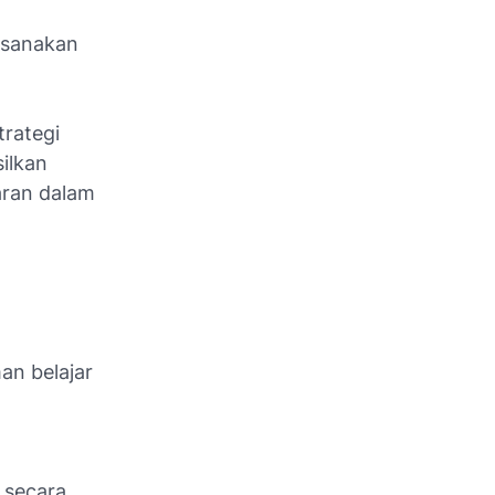
ksanakan
rategi
ilkan
aran dalam
an belajar
 secara