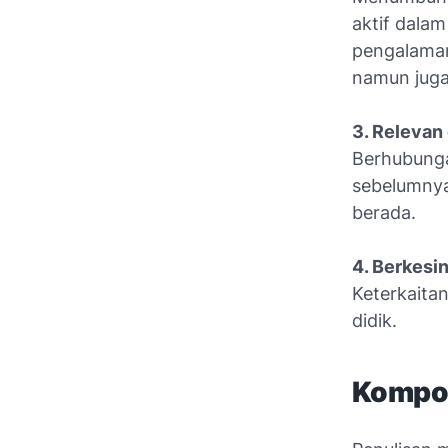
aktif dala
pengalaman 
namun juga
3. Relevan
Berhubunga
sebelumnya
berada.
4. Berkes
Keterkaitan
didik.
Kompon