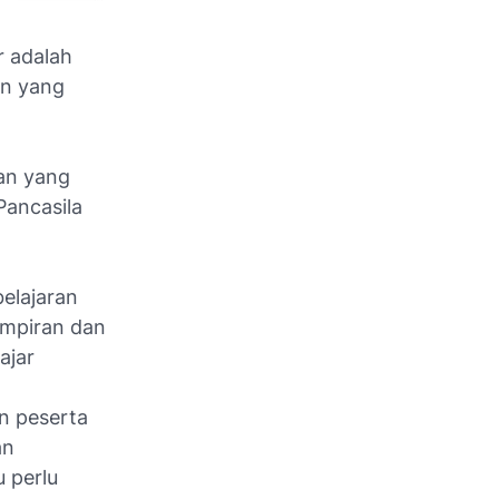
r adalah
an yang
ran yang
Pancasila
elajaran
ampiran dan
ajar
n peserta
an
 perlu