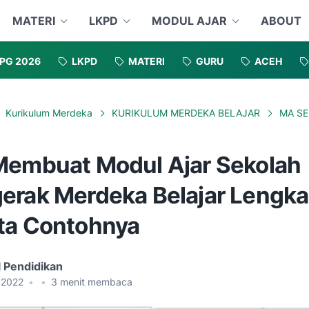
MATERI
LKPD
MODUL AJAR
ABOUT
PG 2026
LKPD
MATERI
GURU
ACEH
Kurikulum Merdeka
KURIKULUM MERDEKA BELAJAR
MA S
Membuat Modul Ajar Sekolah
erak Merdeka Belajar Lengk
ta Contohnya
l Pendidikan
, 2022
•
•
3
menit membaca