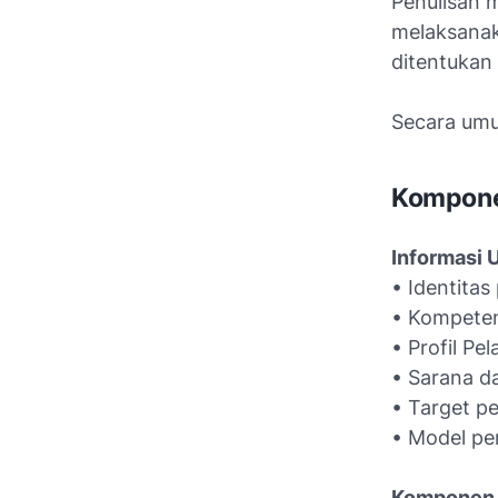
Penulisan 
melaksanak
ditentukan
Secara umu
Komponen
Informasi
• Identitas
• Kompeten
• Profil Pel
• Sarana d
• Target pe
• Model pe
Komponen 