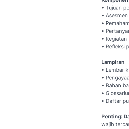
• Tujuan p
• Asesmen
• Pemaham
• Pertanya
• Kegiatan
• Refleksi 
Lampiran
• Lembar ke
• Pengayaa
• Bahan ba
• Glossari
• Daftar p
Penting: D
wajib terc