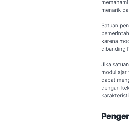
memahami k
menarik da
Satuan pen
pemerintah
karena mod
dibanding 
Jika satua
modul ajar
dapat meng
dengan ke
karakterist
Pengem