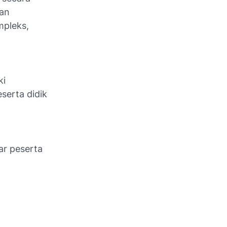
dan
mpleks,
ki
serta didik
ar peserta