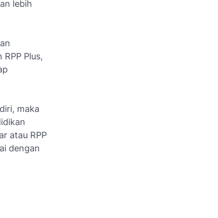
an lebih
kan
 RPP Plus,
ap
iri, maka
idikan
ar atau RPP
ai dengan