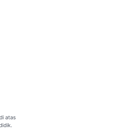
i atas
idik.