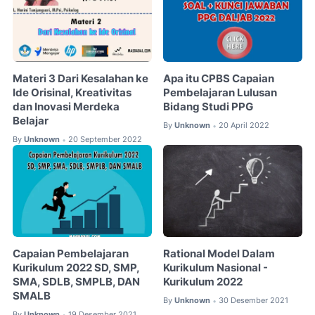
Materi 3 Dari Kesalahan ke
Apa itu CPBS Capaian
Ide Orisinal, Kreativitas
Pembelajaran Lulusan
dan Inovasi Merdeka
Bidang Studi PPG
Belajar
By
Unknown
20 April 2022
•
By
Unknown
20 September 2022
•
Capaian Pembelajaran
Rational Model Dalam
Kurikulum 2022 SD, SMP,
Kurikulum Nasional -
SMA, SDLB, SMPLB, DAN
Kurikulum 2022
SMALB
By
Unknown
30 Desember 2021
•
By
Unknown
19 Desember 2021
•