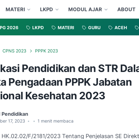
MATERI
LKPD
MODUL AJAR
ABOUT
PG 2026
LKPD
MATERI
GURU
ACEH
CPNS 2023
PPPK 2023
fikasi Pendidikan dan STR Da
a Pengadaan PPPK Jabatan
ional Kesehatan 2023
l Pendidikan
ber 17, 2023
•
•
1
menit membaca
 HK.02.02/F/2181/2023 Tentang Penjelasan SE Direkt