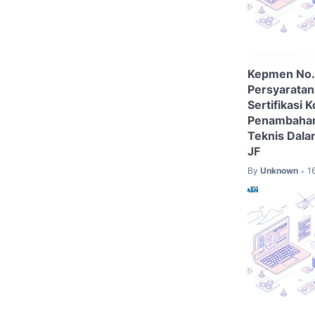
Kepmen No.
Persyaratan
Sertifikasi
Penambahan 
Teknis Dal
JF
By
Unknown
1
•