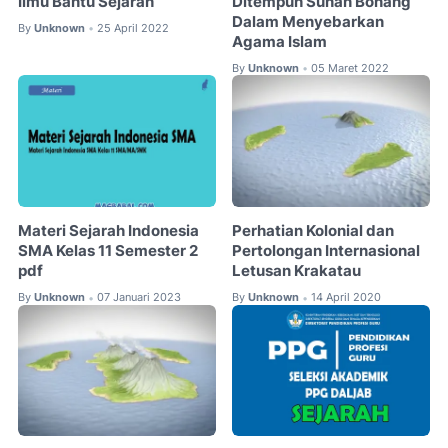
Ilmu Bantu Sejarah
Ditempuh Sunan Bonang
Dalam Menyebarkan
By
Unknown
25 April 2022
•
Agama Islam
By
Unknown
05 Maret 2022
•
Materi Sejarah Indonesia
Perhatian Kolonial dan
SMA Kelas 11 Semester 2
Pertolongan Internasional
pdf
Letusan Krakatau
By
Unknown
07 Januari 2023
By
Unknown
14 April 2020
•
•