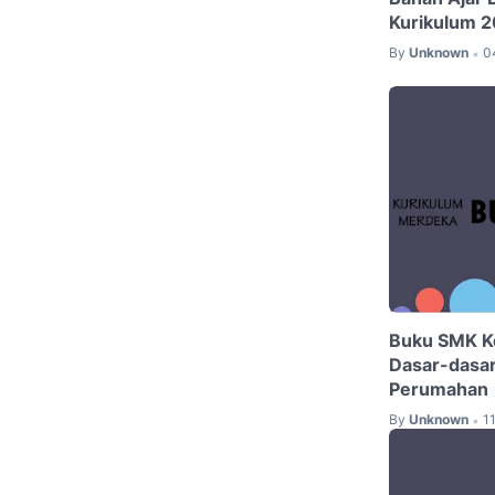
Kurikulum 
By
Unknown
0
•
Buku SMK K
Dasar-dasar
Perumahan
By
Unknown
1
•