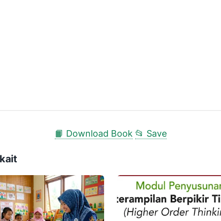
📙 Download Book
📂 Save
kait