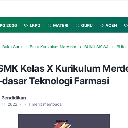
PG 2026
LKPD
MATERI
GURU
ACEH
Buku Guru
Buku Kurikulum Merdeka
BUKU SISWA
BUKU
SMK Kelas X Kurikulum Merd
-dasar Teknologi Farmasi
l Pendidikan
 11, 2022
•
•
1
menit membaca