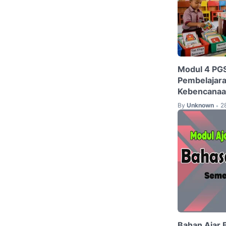
Modul 4 PGS
Pembelajara
Kebencanaa
By
Unknown
2
•
Bahan Ajar 