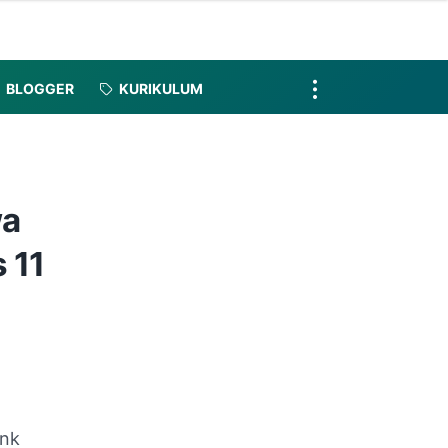
BLOGGER
KURIKULUM
wa
 11
ink