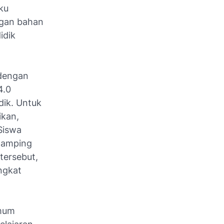
ku
ngan bahan
idik
 dengan
4.0
dik. Untuk
ikan,
Siswa
ndamping
tersebut,
ngkat
umum