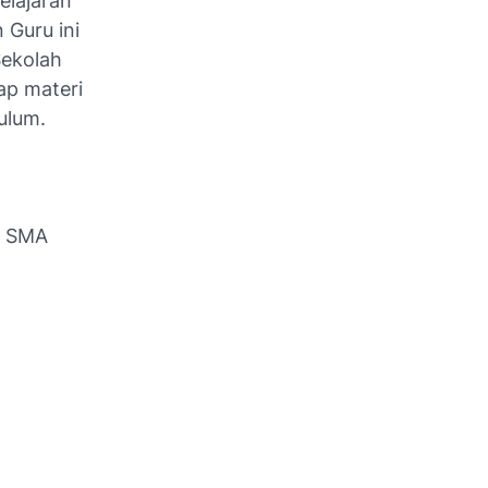
lajaran
 Guru ini
Sekolah
ap materi
ulum.
1 SMA