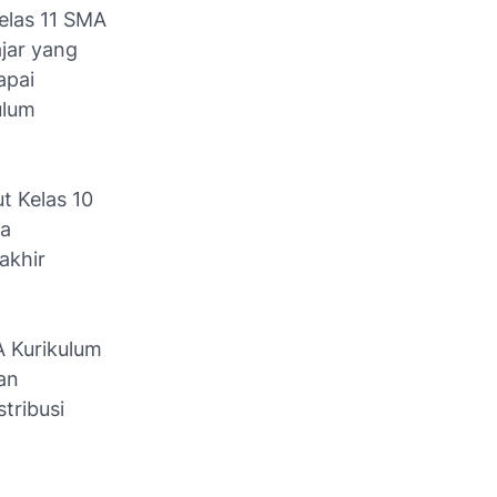
elas 11 SMA
jar yang
apai
ulum
t Kelas 10
sa
akhir
A Kurikulum
an
tribusi