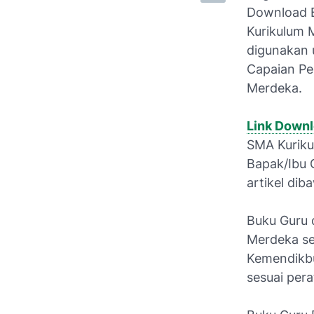
Download B
Kurikulum 
digunakan 
Capaian Pe
Merdeka.
Link Down
SMA Kuriku
Bapak/Ibu G
artikel diba
Buku Guru 
Merdeka se
Kemendikbu
sesuai pera