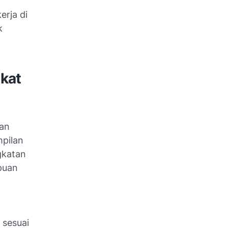
m
erja di
k
kat
tan
mpilan
gkatan
puan
 sesuai