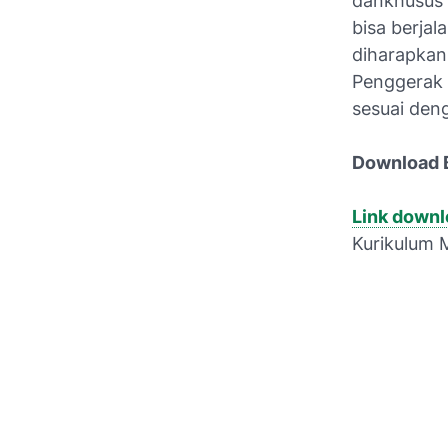
dankhusus 
bisa berjal
diharapkan
Penggerak 
sesuai den
Download 
Link down
Kurikulum 