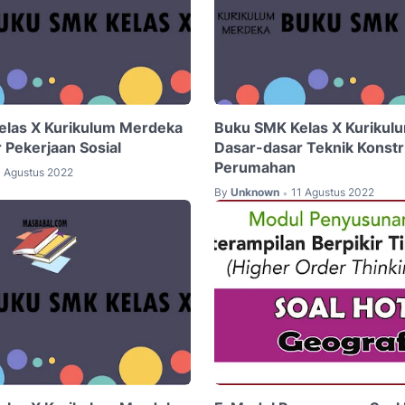
elas X Kurikulum Merdeka
Buku SMK Kelas X Kurikul
 Pekerjaan Sosial
Dasar-dasar Teknik Konstr
Perumahan
1 Agustus 2022
By
Unknown
11 Agustus 2022
•