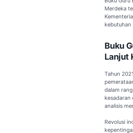
Buku Guru 
Merdeka ter
Kementeria
kebutuhan 
Buku G
Lanjut
Tahun 2021
pemerataan
dalam rang
kesadaran 
analisis m
Revolusi i
kepentinga