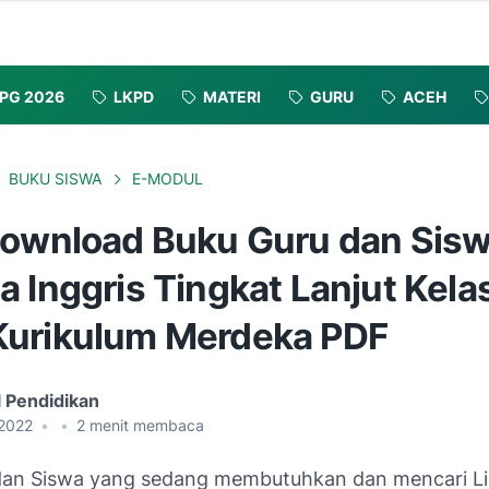
PG 2026
LKPD
MATERI
GURU
ACEH
BUKU SISWA
E-MODUL
Download Buku Guru dan Sis
 Inggris Tingkat Lanjut Kelas
urikulum Merdeka PDF
l Pendidikan
, 2022
•
•
2
menit membaca
dan Siswa yang sedang membutuhkan dan mencari L