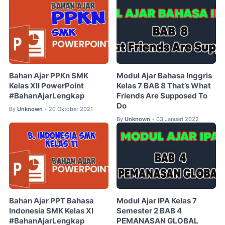
Bahan Ajar PPKn SMK
Modul Ajar Bahasa Inggris
Kelas XII PowerPoint
Kelas 7 BAB 8 That’s What
#BahanAjarLengkap
Friends Are Supposed To
Do
By
Unknown
20 Oktober 2021
•
By
Unknown
03 Januari 2022
•
Bahan Ajar PPT Bahasa
Modul Ajar IPA Kelas 7
Indonesia SMK Kelas XI
Semester 2 BAB 4
#BahanAjarLengkap
PEMANASAN GLOBAL