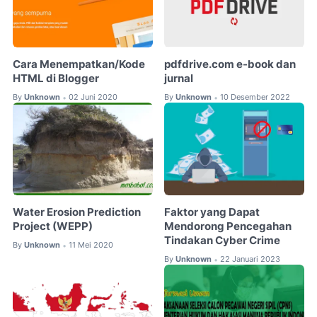
Cara Menempatkan/Kode
pdfdrive.com e-book dan
HTML di Blogger
jurnal
By
Unknown
02 Juni 2020
By
Unknown
10 Desember 2022
•
•
Water Erosion Prediction
Faktor yang Dapat
Project (WEPP)
Mendorong Pencegahan
Tindakan Cyber Crime
By
Unknown
11 Mei 2020
•
By
Unknown
22 Januari 2023
•