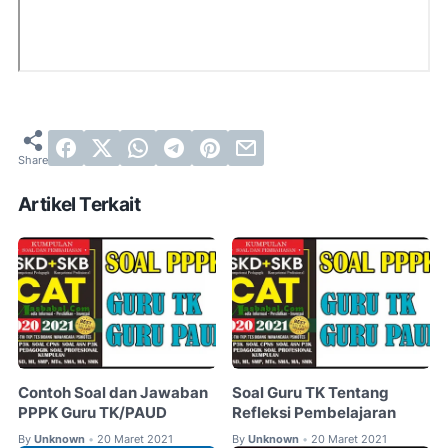
Artikel Terkait
Contoh Soal dan Jawaban
Soal Guru TK Tentang
PPPK Guru TK/PAUD
Refleksi Pembelajaran
By
Unknown
20 Maret 2021
By
Unknown
20 Maret 2021
•
•