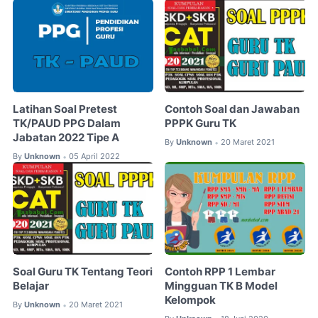
Latihan Soal Pretest
Contoh Soal dan Jawaban
TK/PAUD PPG Dalam
PPPK Guru TK
Jabatan 2022 Tipe A
By
Unknown
20 Maret 2021
•
By
Unknown
05 April 2022
•
Soal Guru TK Tentang Teori
Contoh RPP 1 Lembar
Belajar
Mingguan TK B Model
Kelompok
By
Unknown
20 Maret 2021
•