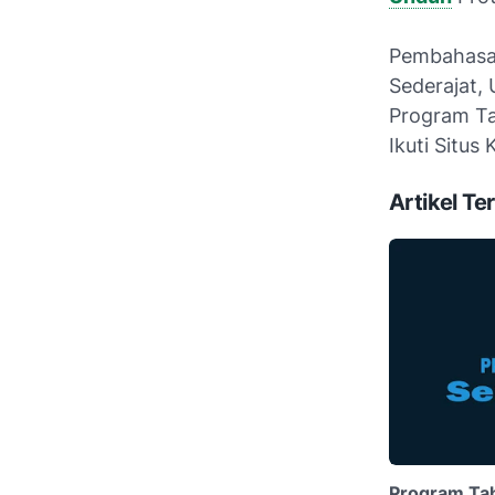
Pembahasa
Sederajat,
Program Ta
Ikuti Situs
Artikel Ter
Program Tah