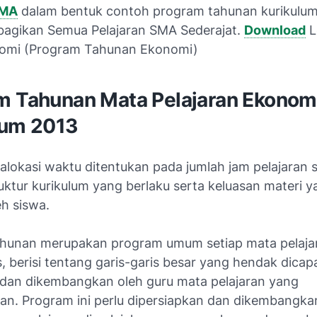
MA
dalam bentuk contoh program tahunan kurikulu
bagikan Semua Pelajaran SMA Sederajat.
Download
L
nomi (Program Tahunan Ekonomi)
m Tahunan Mata Pelajaran Ekonom
lum 2013
alokasi waktu ditentukan pada jumlah jam pelajaran 
uktur kurikulum yang berlaku serta keluasan materi y
eh siswa.
hunan merupakan program umum setiap mata pelaja
s, berisi tentang garis-garis besar yang hendak dicap
 dan dikembangkan oleh guru mata pelajaran yang
an. Program ini perlu dipersiapkan dan dikembangka