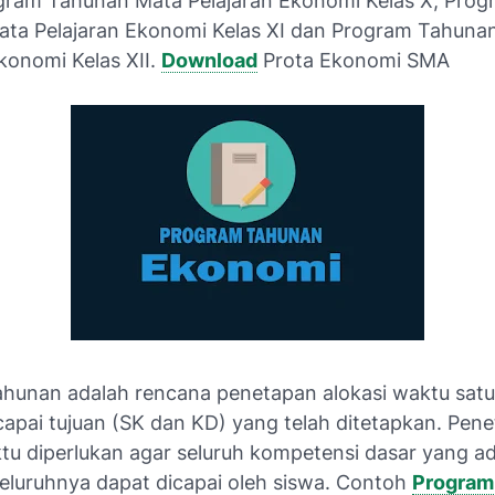
gram Tahunan Mata Pelajaran Ekonomi Kelas X, Prog
ta Pelajaran Ekonomi Kelas XI dan Program Tahuna
konomi Kelas XII.
Download
Prota Ekonomi SMA
hunan adalah rencana penetapan alokasi waktu satu
apai tujuan (SK dan KD) yang telah ditetapkan. Pen
ktu diperlukan agar seluruh kompetensi dasar yang a
seluruhnya dapat dicapai oleh siswa. Contoh
Program