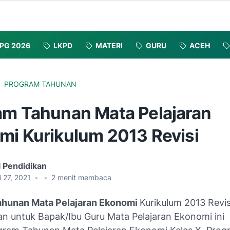
PG 2026
LKPD
MATERI
GURU
ACEH
PROGRAM TAHUNAN
am Tahunan Mata Pelajaran
mi Kurikulum 2013 Revisi
l Pendidikan
i 27, 2021
•
•
2
menit membaca
ahunan Mata Pelajaran Ekonomi
Kurikulum 2013 Revi
an untuk Bapak/Ibu Guru Mata Pelajaran Ekonomi ini