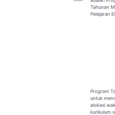
adalah Pro
Tahunan Ma
Pelajaran E
Program Ta
untuk menc
alokasi wa
kurikulum 