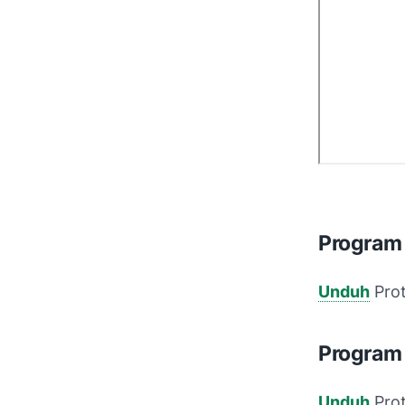
Program 
Unduh
Prot
Program 
Unduh
Prot