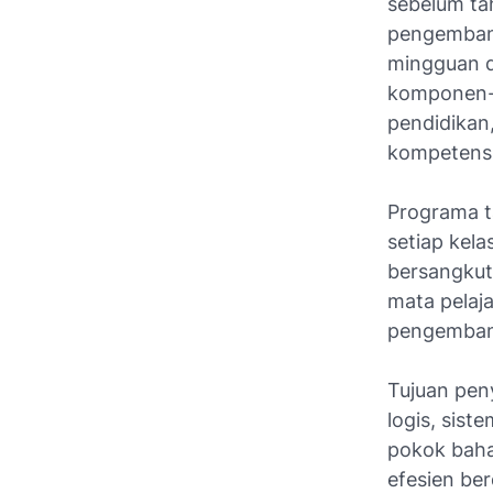
sebelum ta
pengemban
mingguan d
komponen-k
pendidikan,
kompetensi
Programa t
setiap kel
bersangkut
mata pelaj
pengemban
Tujuan pen
logis, sist
pokok baha
efesien be