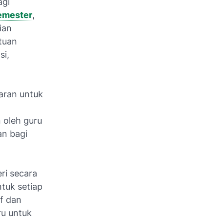
agi
emester
,
ian
tuan
si,
aran untuk
 oleh guru
an bagi
ri secara
ntuk setiap
f dan
ru untuk