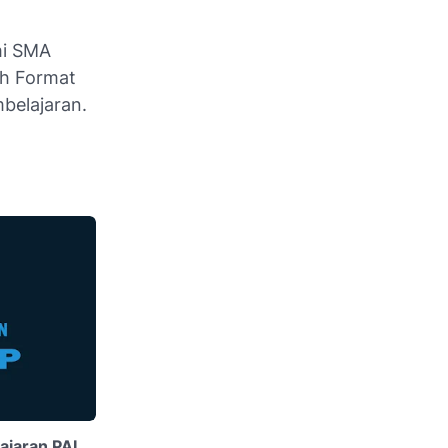
mi SMA
oh Format
belajaran.
ajaran PAI