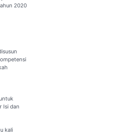
Tahun 2020
disusun
Kompetensi
kah
untuk
 Isi dan
u kali