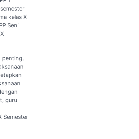
PP 1
 semester
ma kelas X
PP Seni
 X
 penting,
laksanaan
tetapkan
ksanaan
dengan
, guru
X Semester