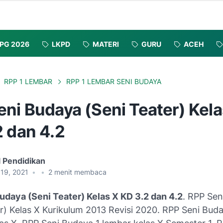
PG 2026
LKPD
MATERI
GURU
ACEH
RPP 1 LEMBAR
RPP 1 LEMBAR SENI BUDAYA
ni Budaya (Seni Teater) Kela
2 dan 4.2
l Pendidikan
 19, 2021
•
•
2
menit membaca
udaya (Seni Teater) Kelas X KD 3.2 dan 4.2
. RPP Sen
r) Kelas X Kurikulum 2013 Revisi 2020. RPP Seni Buda