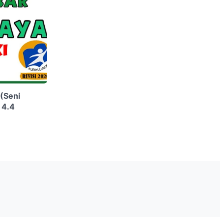
(Seni
 4.4