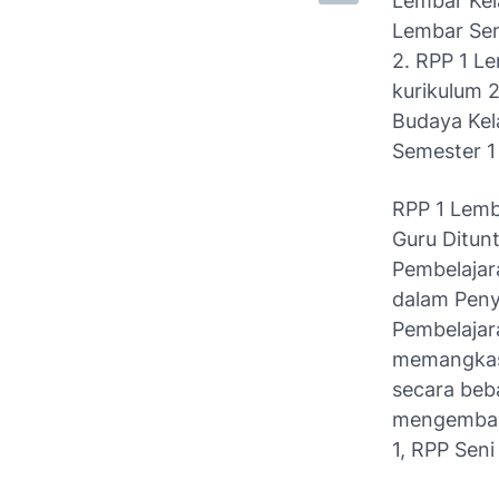
Lembar Kel
Lembar Sen
2. RPP 1 L
kurikulum 
Budaya Kel
Semester 1
RPP 1 Lemb
Guru Ditun
Pembelajar
dalam Peny
Pembelaja
memangkas 
secara beb
mengembang
1, RPP Sen