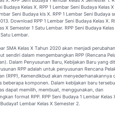
as X. RPP Seni Budaya 1 lembar kelas X Semester 1. R
i Budaya Kelas X. RPP 1 Lembar Seni Budaya Kelas X
embar Seni Budaya kls X. RPP 1 Lembar Seni Budaya s
2013. Download RPP 1 Lembar Seni Budaya Kelas X. R
as X Semester 1 Satu Lembar. RPP Seni Budaya Kelas
 Satu Lembar.
ar SMA Kelas X Tahun 2020 akan menjadi perubahan
tut sendiri dalam mengembangkan RPP (Rencana Pe
an). Dalam Penyusunan Baru, Kebijakan Baru yang di
usunan RPP adalah untuk penyusunan Rencana Pela
ran (RPP), Kemendikbud akan menyederhanakannya 
beberapa komponen. Dalam kebijakan baru tersebut
as dapat memilih, membuat, menggunakan, dan
kan format RPP. RPP Seni Budaya 1 Lembar Kelas 
i Budaya1 Lembar Kelas X Semester 2.