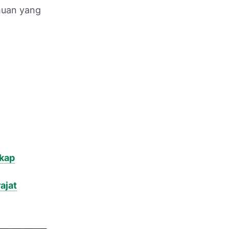
muan yang
gkap
ajat