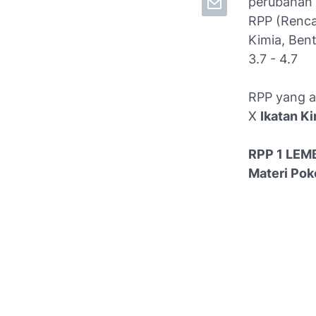
perubahan 
RPP (Renca
Kimia, Bent
3.7 - 4.7
RPP yang a
X
Ikatan Ki
RPP 1 LEMB
Materi Pok