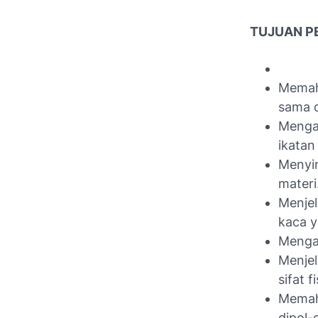
TUJUAN
P
Memah
sama 
Mengan
ikatan
Menyim
materi
Menjel
kaca ya
Mengan
Menjel
sifat 
Memaha
dipol-