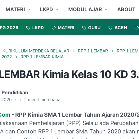
MATERI
LKPD
MODUL AJAR
ABOUT
PG 2026
LKPD
MATERI
GURU
ACEH
KURIKULUM MERDEKA BELAJAR
RPP 1 LEMBAR
RPP 1 LEM
 2022
RPP 1 LEMBAR KIMIA
LEMBAR Kimia Kelas 10 KD 3.7
l Pendidikan
, 2020
•
•
2
menit membaca
.Com
-
RPP Kimia SMA 1 Lembar Tahun Ajaran 2020/
laksanaan Pembelajaran (RPP) Selalu ada Perubahan
A dan Contoh RPP 1 Lembar SMA Tahun 2020 akan 