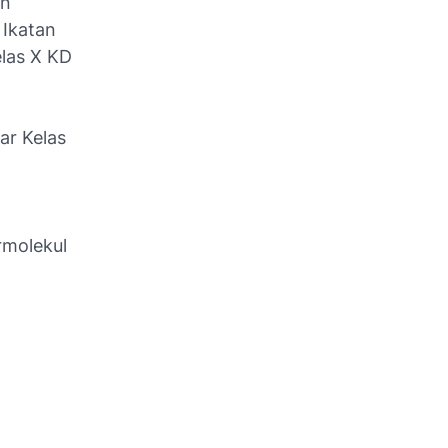
an
 Ikatan
elas X KD
ar Kelas
rmolekul