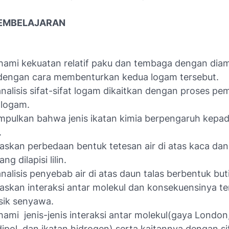
EMBELAJARAN
ami kekuatan relatif paku dan tembaga dengan dia
dengan cara membenturkan kedua logam tersebut.
alisis sifat-sifat logam dikaitkan dengan proses p
 logam.
pulkan bahwa jenis ikatan kimia berpengaruh kepada 
.
askan perbedaan bentuk tetesan air di atas kaca dan 
ng dilapisi lilin.
alisis penyebab air di atas daun talas berbentuk but
askan interaksi antar molekul dan konsekuensinya t
fisik senyawa.
mi jenis-jenis interaksi antar molekul(gaya London,
dipol, dan ikatan hidrogen) serta kaitannya dengan sif