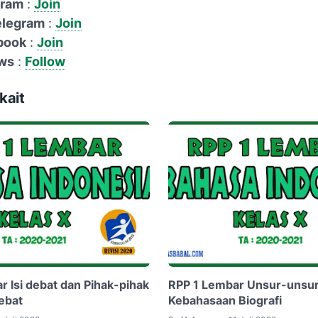
gram
:
Join
elegram
:
Join
book
:
Join
ws
:
Follow
kait
r Isi debat dan Pihak-pihak
RPP 1 Lembar Unsur-unsur
ebat
Kebahasaan Biografi