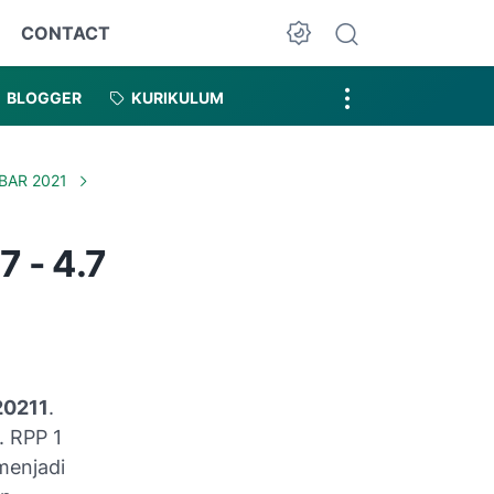
CONTACT
Dark Mode
BLOGGER
KURIKULUM
BAR 2021
 - 4.7
20211
.
. RPP 1
menjadi