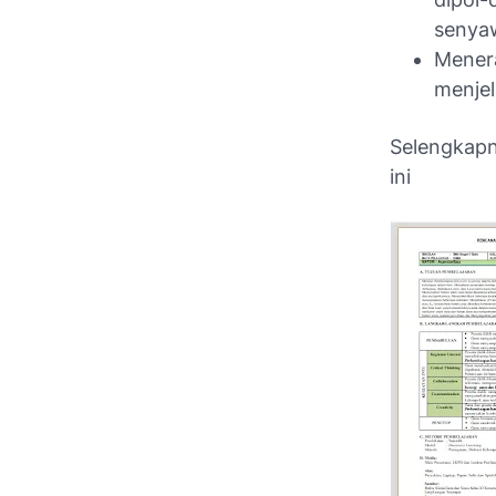
senya
Menera
menjela
Selengkap
ini