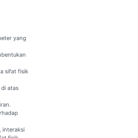
meter yang
embentukan
sifat fisik
di atas
iran.
erhadap
 interaksi
at fisik