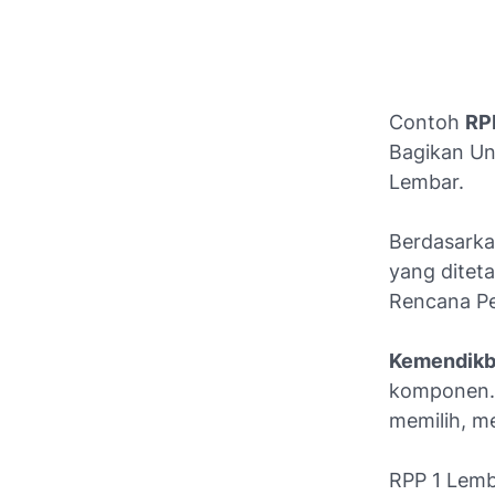
Contoh
RP
Bagikan Un
Lembar.
Berdasark
yang ditet
Rencana Pe
Kemendik
komponen. 
memilih, 
RPP 1 Lem