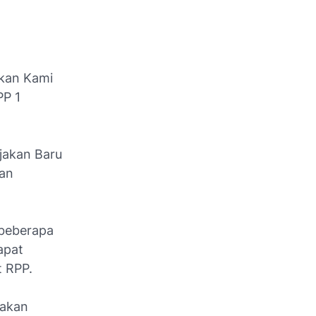
akan Kami
PP 1
jakan Baru
nan
beberapa
apat
 RPP.
 akan