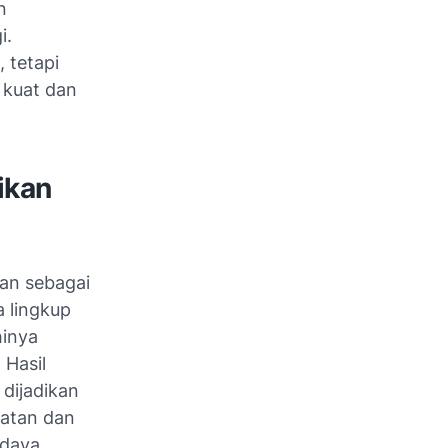
n
i.
 tetapi
 kuat dan
ikan
kan sebagai
a lingkup
hinya
 Hasil
 dijadikan
atan dan
udaya