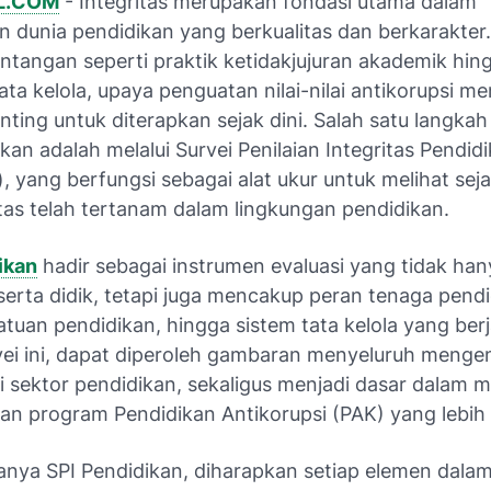
L.COM
- Integritas merupakan fondasi utama dalam
dunia pendidikan yang berkualitas dan berkarakter.
ntangan seperti praktik ketidakjujuran akademik hin
ta kelola, upaya penguatan nilai-nilai antikorupsi me
ting untuk diterapkan sejak dini. Salah satu langkah 
kan adalah melalui Survei Penilaian Integritas Pendid
, yang berfungsi sebagai alat ukur untuk melihat se
ritas telah tertanam dalam lingkungan pendidikan.
ikan
hadir sebagai instrumen evaluasi yang tidak han
serta didik, tetapi juga mencakup peran tenaga pendi
tuan pendidikan, hingga sistem tata kelola yang berj
vei ini, dapat diperoleh gambaran menyeluruh mengen
di sektor pendidikan, sekaligus menjadi dasar dalam
an program Pendidikan Antikorupsi (PAK) yang lebih e
nya SPI Pendidikan, diharapkan setiap elemen dalam