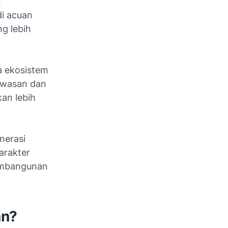
n
di acuan
g lebih
a ekosistem
awasan dan
kan lebih
nerasi
arakter
pembangunan
an?