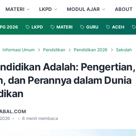
MATERI
LKPD
MODUL AJAR
ABOUT
PG 2026
LKPD
MATERI
GURU
ACEH
Informasi Umum
Pendidikan
Pendidikan 2026
Sekolah
ndidikan Adalah: Pengertian,
n, dan Perannya dalam Dunia
dikan
ABAL.COM
, 2026
•
•
6
menit membaca