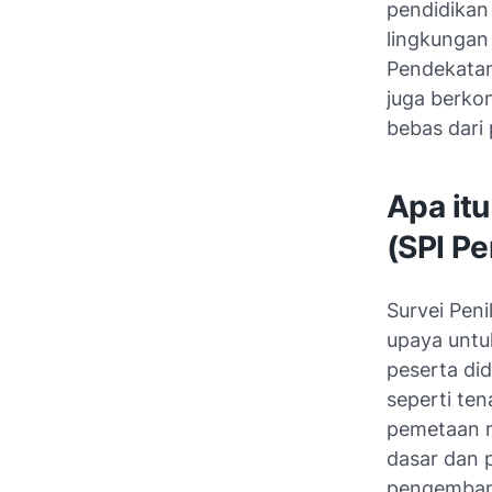
pendidikan
lingkungan 
Pendekatan
juga berko
bebas dari 
Apa itu
(SPI Pe
Survei Peni
upaya untu
peserta di
seperti ten
pemetaan me
dasar dan 
pengembang