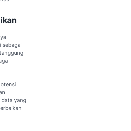
dikan
aya
i sebagai
, tanggung
naga
potensi
aan
 data yang
perbaikan