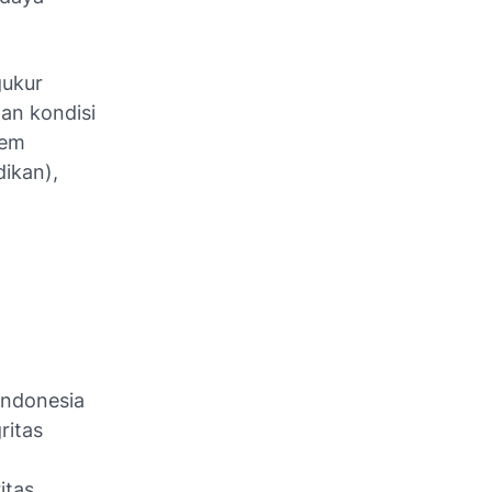
gukur
an kondisi
tem
dikan),
Indonesia
ritas
itas