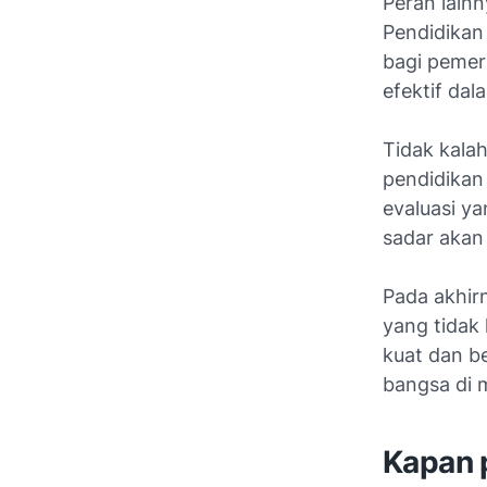
Peran lain
Pendidikan 
bagi pemer
efektif dal
Tidak kala
pendidikan
evaluasi ya
sadar akan
Pada akhir
yang tidak 
kuat dan b
bangsa di 
Kapan 