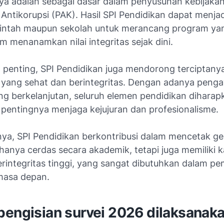
nya adalah sebagai dasar dalam penyusunan kebijaka
Antikorupsi (PAK). Hasil SPI Pendidikan dapat menja
intah maupun sekolah untuk merancang program yan
am menanamkan nilai integritas sejak dini.
h penting, SPI Pendidikan juga mendorong terciptany
 yang sehat dan berintegritas. Dengan adanya peng
ng berkelanjutan, seluruh elemen pendidikan diharap
 pentingnya menjaga kejujuran dan profesionalisme.
nya, SPI Pendidikan berkontribusi dalam mencetak ge
hanya cerdas secara akademik, tetapi juga memiliki k
erintegritas tinggi, yang sangat dibutuhkan dalam 
masa depan.
pengisian survei 2026 dilaksanak