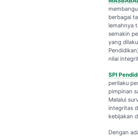
MASBABA
membangun 
berbagai ta
lemahnya ta
semakin pen
yang dilaku
Pendidikan)
nilai integ
SPI Pendid
perilaku pe
pimpinan sa
Melalui sur
integritas 
kebijakan d
Dengan ada