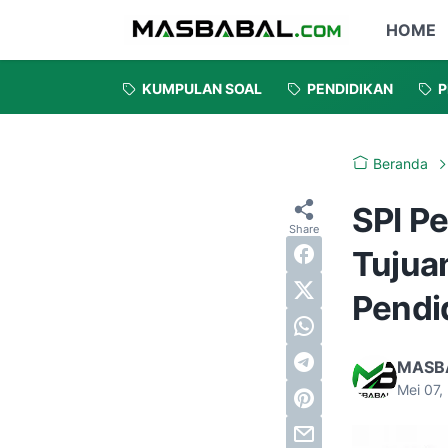
HOME
KUMPULAN SOAL
PENDIDIKAN
P
Beranda
SPI Pe
Tujua
Pendi
MASB
Mei 07