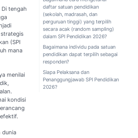
daftar satuan pendidikan
 Di tengah
(sekolah, madrasah, dan
gga
perguruan tinggi) yang terpilih
njadi
secara acak (random sampling)
strategis
dalam SPI Pendidikan 2026?
ikan (SPI
Bagaimana individu pada satuan
jauh mana
pendidikan dapat terpilih sebagai
responden?
Siapa Pelaksana dan
ya menilai
Penanggungjawab SPI Pendidikan
dik,
2026?
alan.
ai kondisi
 merancang
fektif.
 dunia