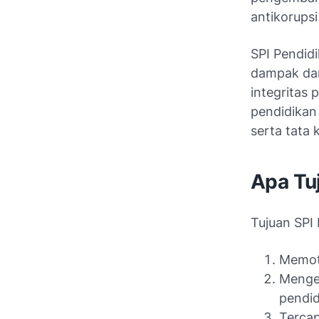
antikorupsi
SPI Pendid
dampak dar
integritas 
pendidikan
serta tata 
Apa Tu
Tujuan SPI
Memotr
Mengev
pendid
Tercap