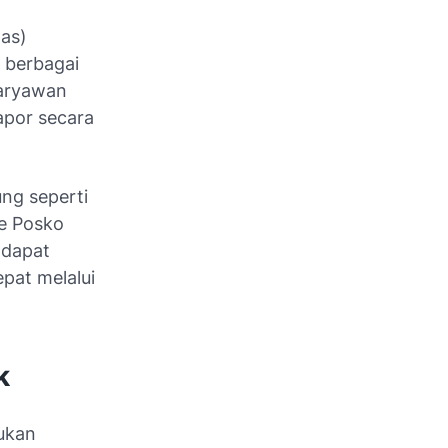
as)
 berbagai
karyawan
apor secara
ng seperti
ke Posko
 dapat
pat melalui
k
ukan