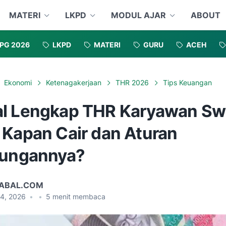
MATERI
LKPD
MODUL AJAR
ABOUT
PG 2026
LKPD
MATERI
GURU
ACEH
Ekonomi
Ketenagakerjaan
THR 2026
Tips Keuangan
l Lengkap THR Karyawan Sw
 Kapan Cair dan Aturan
tungannya?
ABAL.COM
04, 2026
•
•
5
menit membaca