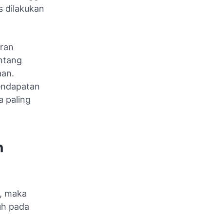
s dilakukan
uran
ntang
aan.
pendapatan
 paling
n
6, maka
uh pada