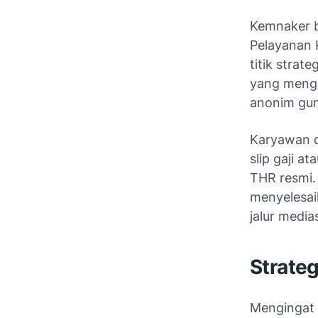
Kemnaker b
Pelayanan 
titik strat
yang menga
anonim guna
Karyawan d
slip gaji 
THR resmi.
menyelesai
jalur media
Strate
Mengingat 