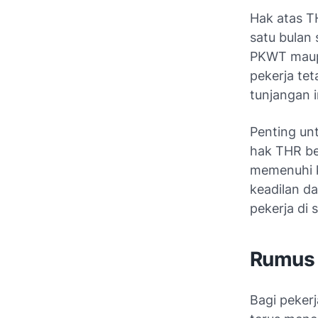
Hak atas T
satu bulan 
PKWT maupu
pekerja te
tunjangan i
Penting un
hak THR be
memenuhi kr
keadilan d
pekerja di 
Rumus 
Bagi peker