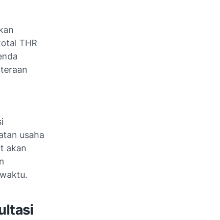
kan
total THR
Denda
hteraan
i
iatan usaha
at akan
an
 waktu.
ltasi