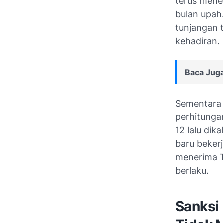
terus mene
bulan upah.
tunjangan 
kehadiran.
Baca Juga
Sementara i
perhitunga
12 lalu dik
baru beker
menerima T
berlaku.
Sanksi