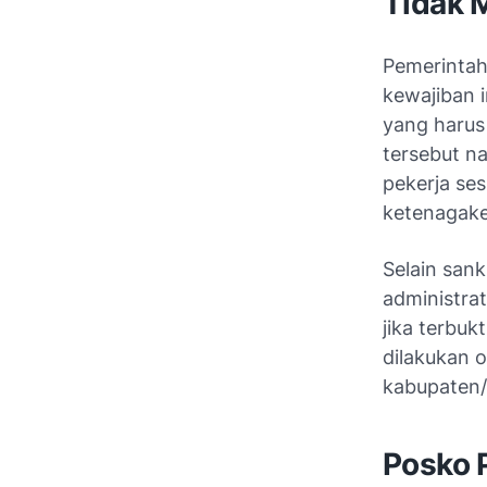
Tidak 
Pemerintah
kewajiban 
yang harus
tersebut n
pekerja se
ketenagake
Selain san
administrat
jika terbu
dilakukan 
kabupaten/
Posko 