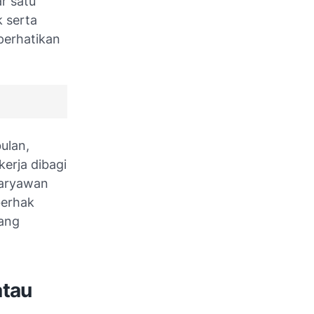
r satu
k serta
perhatikan
ulan,
erja dibagi
 karyawan
berhak
ang
atau