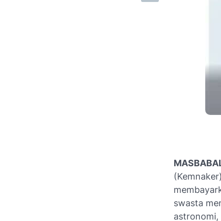
MASBABA
(Kemnaker)
membayarka
swasta menj
astronomi, 