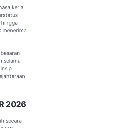
masa kerja
erstatus
 hingga
uk menerima
 besaran
n selama
insip
ejahteraan
HR 2026
ih secara