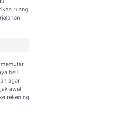
au
rikan ruang
rjalanan
u memutar
ya beli
kan agar
jak awal
ke rekening