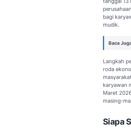
tanggal 13
perusahaan
bagi karya
mudik.
Baca Juga
Langkah pe
roda ekonom
masyarakat
karyawan m
Maret 2026
masing-ma
Siapa 