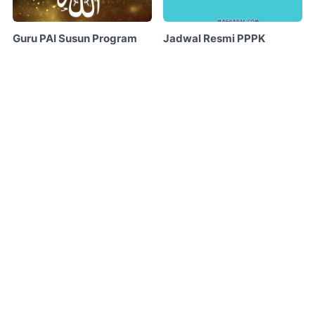
Guru PAI Susun Program
Jadwal Resmi PPPK
Penguatan Moderasi
Kemenag 2022
Beragama yang Inovatif di
Pendaftaran sampai Usul
Sekolah
Penetapan NI PPPK
Kemenag 2023
By
Unknown
13 Agustus 2022
•
By
Unknown
02 Januari 2023
•
Materi Seleksi Kompetensi
Panduan Download
Teknis (SKT) Moderasi
Presensi Kemenag: Cara
Beragama PPPK Kemenag
Install Aplikasi PUSAKA di
2023
Smartphone
By
Unknown
11 April 2023
By
MASBABAL.COM
21 Maret 2026
•
•