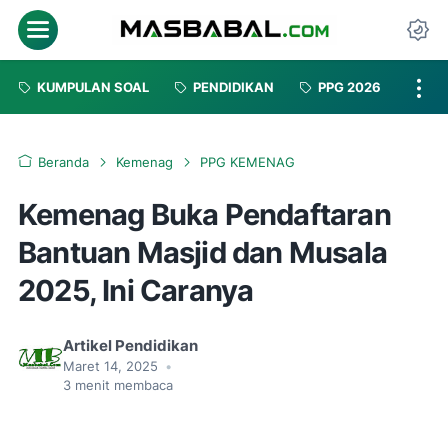
Menu
Da
KUMPULAN SOAL
PENDIDIKAN
PPG 2026
Beranda
Kemenag
PPG KEMENAG
Kemenag Buka Pendaftaran
Bantuan Masjid dan Musala
2025, Ini Caranya
Artikel Pendidikan
Maret 14, 2025
•
3
menit membaca