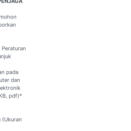
PENJAGA
, mohon
aporkan
 Peraturan
njuk
kan pada
uter dan
ektronik
KB, pdf)*
u (Ukuran