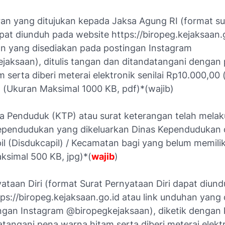
ran yang ditujukan kepada Jaksa Agung RI (format su
pat diunduh pada website https://biropeg.kejaksaan.
an yang disediakan pada postingan Instagram
jaksaan), ditulis tangan dan ditandatangani dengan
 serta diberi meterai elektronik senilai Rp10.000,00 
) (Ukuran Maksimal 1000 KB, pdf)*(wajib)
a Penduduk (KTP) atau surat keterangan telah mela
pendudukan yang dikeluarkan Dinas Kependudukan
il (Disdukcapil) / Kecamatan bagi yang belum memili
ksimal 500 KB, jpg)*(
wajib
)
ataan Diri (format Surat Pernyataan Diri dapat diun
ps://biropeg.kejaksaan.go.id atau link unduhan yang
ngan Instagram @biropegkejaksaan), diketik dengan
tangani pena warna hitam serta diberi meterai elektr