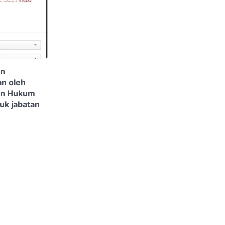
an
an oleh
an Hukum
uk jabatan