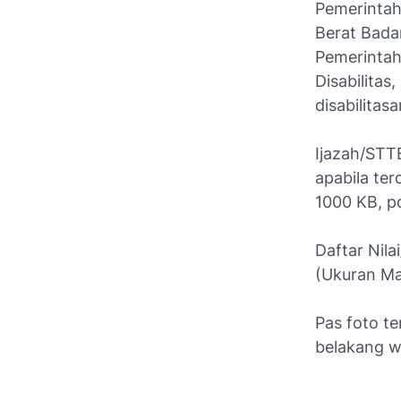
Pemerintah
Berat Bada
Pemerintah
Disabilita
disabilitas
Ijazah/STTB
apabila ter
1000 KB, p
Daftar Nila
(Ukuran Ma
Pas foto t
belakang w