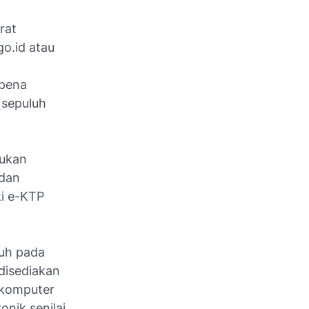
rat
go.id atau
 pena
(sepuluh
kukan
 dan
ki e-KTP
duh pada
 disediakan
 komputer
onik senilai