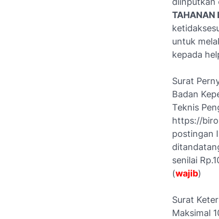
diinputkan
TAHANAN L
ketidakses
untuk mela
kepada hel
Surat Pern
Badan Kepe
Teknis Pen
https://bir
postingan 
ditandatan
senilai Rp.
(
wajib
)
Surat Kete
Maksimal 1