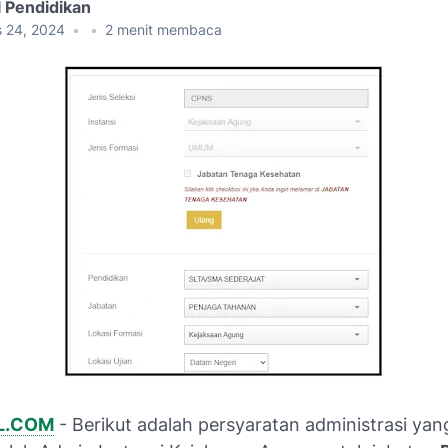
l Pendidikan
s 24, 2024
•
•
2
menit membaca
L.COM
- Berikut adalah persyaratan administrasi yan