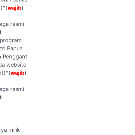
)*(
wajib
)
baga resmi
t
 program
tri Papua
n Pengganti
da website
df)*(
wajib
)
baga resmi
t
ya milik