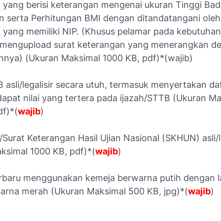
 yang berisi keterangan mengenai ukuran Tinggi Ba
n serta Perhitungan BMI dengan ditandatangani oleh
 yang memiliki NIP. (Khusus pelamar pada kebutuha
s, mengupload surat keterangan yang menerangkan de
annya) (Ukuran Maksimal 1000 KB, pdf)*(wajib)
 asli/legalisir secara utuh, termasuk menyertakan daft
dapat nilai yang tertera pada ijazah/STTB (Ukuran M
df)*(
wajib
)
i/Surat Keterangan Hasil Ujian Nasional (SKHUN) asli/l
ksimal 1000 KB, pdf)*(
wajib
)
erbaru menggunakan kemeja berwarna putih dengan l
arna merah (Ukuran Maksimal 500 KB, jpg)*(
wajib
)