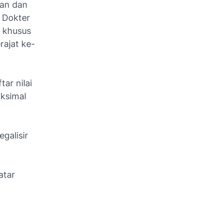
dan dan
 Dokter
n khusus
rajat ke-
ar nilai
aksimal
egalisir
atar