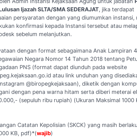
 oleh Admin Instansi Kejaksaan Agung untuk jabatan
ulusan Ijazah SLTA/SMA SEDERAJAT
, jika terdapat
uaian persyaratan dengan yang diumumkan instansi
kukan konfirmasi kepada Instansi tersebut atau mel
pdesk sebelum melanjutkan.
yataan dengan format sebagaimana Anak Lampiran 4
gawaian Negara Nomor 14 Tahun 2018 tentang Petu
gadaan PNS (format dapat diunduh pada website
opeg.kejaksaan.go.id atau link unduhan yang disedia
Instagram @biropegkejaksaan), diketik dengan komp
gani dengan pena warna hitam serta diberi meterai el
10.000,- (sepuluh ribu rupiah) (Ukuran Maksimal 1000 
rangan Catatan Kepolisian (SKCK) yang masih berlak
000 KB, pdf)*(
wajib
)