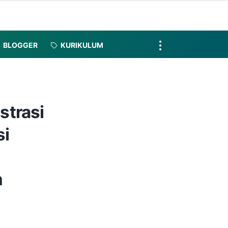
BLOGGER
KURIKULUM
strasi
si
h