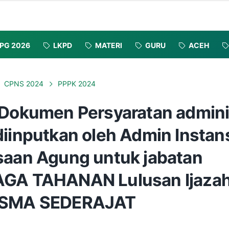
PG 2026
LKPD
MATERI
GURU
ACEH
CPNS 2024
PPPK 2024
 Dokumen Persyaratan admini
diinputkan oleh Admin Instan
saan Agung untuk jabatan
GA TAHANAN Lulusan Ijaza
/SMA SEDERAJAT