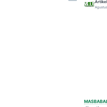
Artike
Agustu
MASBABA