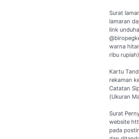
Surat lama
lamaran da
link unduh
@biropegke
warna hitam
ribu rupiah
Kartu Tand
rekaman ke
Catatan Sip
(Ukuran Ma
Surat Perny
website htt
pada posti
dan ditanda