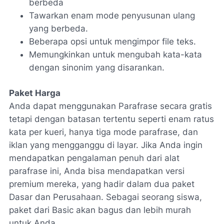
berbeda
Tawarkan enam mode penyusunan ulang
yang berbeda.
Beberapa opsi untuk mengimpor file teks.
Memungkinkan untuk mengubah kata-kata
dengan sinonim yang disarankan.
Paket Harga
Anda dapat menggunakan Parafrase secara gratis
tetapi dengan batasan tertentu seperti enam ratus
kata per kueri, hanya tiga mode parafrase, dan
iklan yang mengganggu di layar. Jika Anda ingin
mendapatkan pengalaman penuh dari alat
parafrase ini, Anda bisa mendapatkan versi
premium mereka, yang hadir dalam dua paket
Dasar dan Perusahaan. Sebagai seorang siswa,
paket dari Basic akan bagus dan lebih murah
untuk Anda.