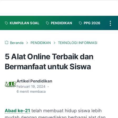
KUMPULAN SOAL
PENDIDIKAN
PPG 2026
Beranda
PENDIDIKAN
TEKNOLOGI INFORMASI
5 Alat Online Terbaik dan
Bermanfaat untuk Siswa
Artikel Pendidikan
Februari 19, 2024
•
6
menit membaca
Abad ke-21
telah membuat hidup siswa lebih
mudah dengan menyediakan berbagai alat dan