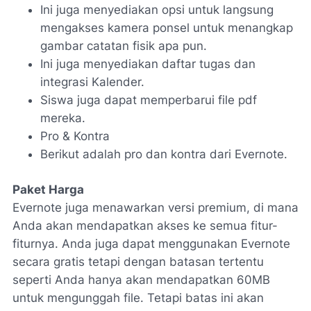
Ini juga menyediakan opsi untuk langsung
mengakses kamera ponsel untuk menangkap
gambar catatan fisik apa pun.
Ini juga menyediakan daftar tugas dan
integrasi Kalender.
Siswa juga dapat memperbarui file pdf
mereka.
Pro & Kontra
Berikut adalah pro dan kontra dari Evernote.
Paket Harga
Evernote juga menawarkan versi premium, di mana
Anda akan mendapatkan akses ke semua fitur-
fiturnya. Anda juga dapat menggunakan Evernote
secara gratis tetapi dengan batasan tertentu
seperti Anda hanya akan mendapatkan 60MB
untuk mengunggah file. Tetapi batas ini akan