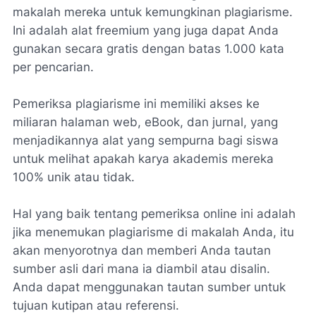
makalah mereka untuk kemungkinan plagiarisme.
Ini adalah alat freemium yang juga dapat Anda
gunakan secara gratis dengan batas 1.000 kata
per pencarian.
Pemeriksa plagiarisme ini memiliki akses ke
miliaran halaman web, eBook, dan jurnal, yang
menjadikannya alat yang sempurna bagi siswa
untuk melihat apakah karya akademis mereka
100% unik atau tidak.
Hal yang baik tentang pemeriksa online ini adalah
jika menemukan plagiarisme di makalah Anda, itu
akan menyorotnya dan memberi Anda tautan
sumber asli dari mana ia diambil atau disalin.
Anda dapat menggunakan tautan sumber untuk
tujuan kutipan atau referensi.