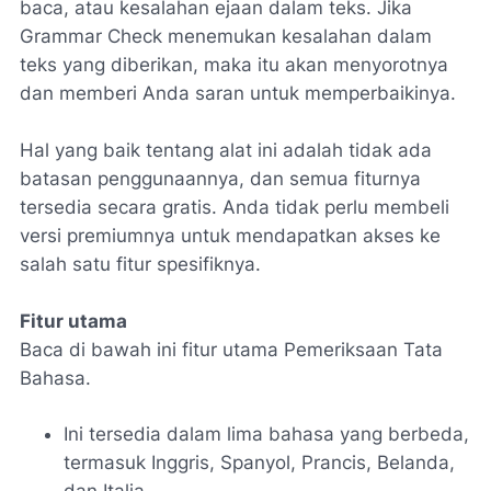
baca, atau kesalahan ejaan dalam teks. Jika
Grammar Check menemukan kesalahan dalam
teks yang diberikan, maka itu akan menyorotnya
dan memberi Anda saran untuk memperbaikinya.
Hal yang baik tentang alat ini adalah tidak ada
batasan penggunaannya, dan semua fiturnya
tersedia secara gratis. Anda tidak perlu membeli
versi premiumnya untuk mendapatkan akses ke
salah satu fitur spesifiknya.
Fitur utama
Baca di bawah ini fitur utama Pemeriksaan Tata
Bahasa.
Ini tersedia dalam lima bahasa yang berbeda,
termasuk Inggris, Spanyol, Prancis, Belanda,