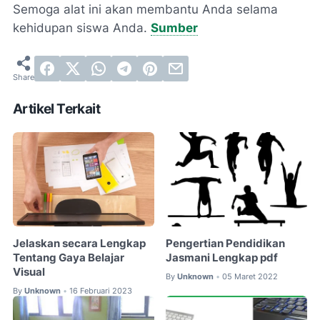
Semoga alat ini akan membantu Anda selama
kehidupan siswa Anda.
Sumber
Artikel Terkait
Jelaskan secara Lengkap
Pengertian Pendidikan
Tentang Gaya Belajar
Jasmani Lengkap pdf
Visual
By
Unknown
05 Maret 2022
•
By
Unknown
16 Februari 2023
•