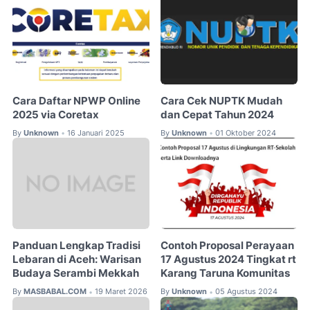
Cara Daftar NPWP Online
Cara Cek NUPTK Mudah
2025 via Coretax
dan Cepat Tahun 2024
By
Unknown
16 Januari 2025
By
Unknown
01 Oktober 2024
•
•
Panduan Lengkap Tradisi
Contoh Proposal Perayaan
Lebaran di Aceh: Warisan
17 Agustus 2024 Tingkat rt
Budaya Serambi Mekkah
Karang Taruna Komunitas
By
MASBABAL.COM
19 Maret 2026
By
Unknown
05 Agustus 2024
•
•