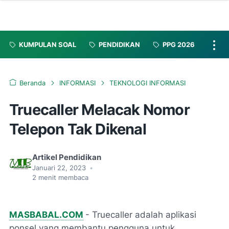
KUMPULAN SOAL
PENDIDIKAN
PPG 2026
Beranda
INFORMASI
TEKNOLOGI INFORMASI
Truecaller Melacak Nomor
Telepon Tak Dikenal
Artikel Pendidikan
Januari 22, 2023
•
2
menit membaca
MASBABAL.COM
- Truecaller adalah aplikasi
ponsel yang membantu pengguna untuk