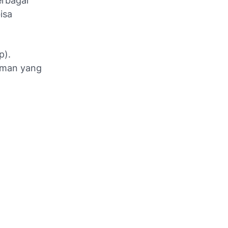
erbagai
isa
p).
aman yang