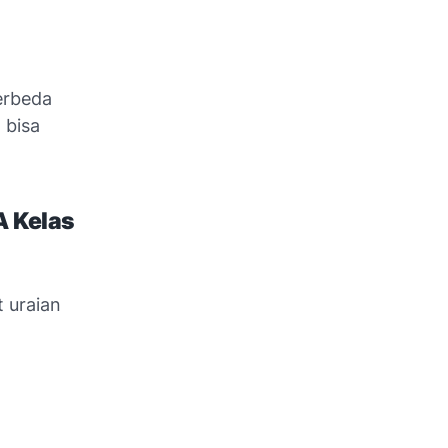
erbeda
 bisa
 Kelas
 uraian