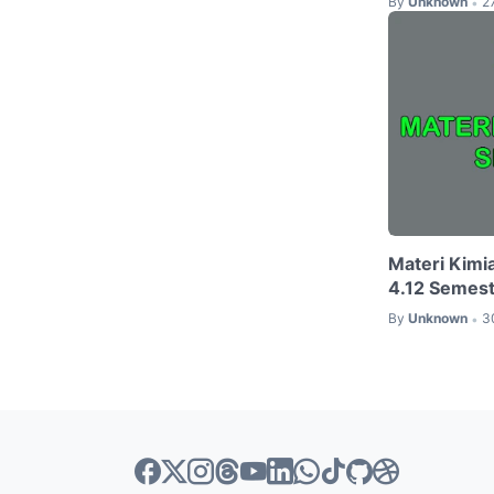
By
Unknown
2
•
Materi Kimi
4.12 Semest
By
Unknown
3
•