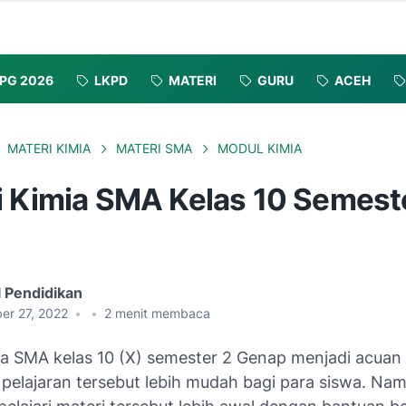
PG 2026
LKPD
MATERI
GURU
ACEH
MATERI KIMIA
MATERI SMA
MODUL KIMIA
i Kimia SMA Kelas 10 Semest
l Pendidikan
er 27, 2022
•
•
2
menit membaca
ia SMA kelas 10 (X) semester 2 Genap menjadi acuan
elajaran tersebut lebih mudah bagi para siswa. Nam