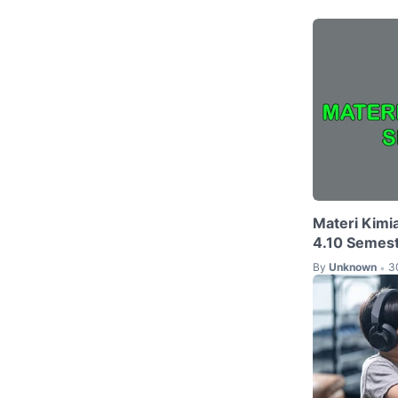
Materi Kimi
4.10 Semest
By
Unknown
3
•