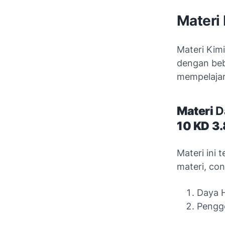
Materi
Materi Kim
dengan beb
mempelajari
Materi
D
10
KD 3.
Materi ini
materi, con
Daya H
Penggo