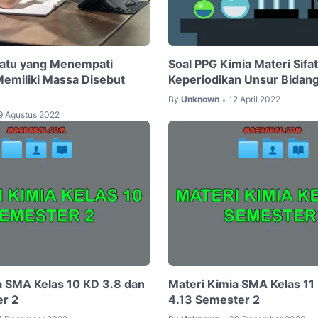
uatu yang Menempati
Soal PPG Kimia Materi Sifat
emiliki Massa Disebut
Keperiodikan Unsur Bidang
By
Unknown
12 April 2022
•
9 Agustus 2022
a SMA Kelas 10 KD 3.8 dan
Materi Kimia SMA Kelas 11
r 2
4.13 Semester 2