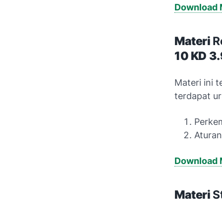
Download M
Materi
R
10
KD 3.
Materi ini 
terdapat ur
Perkem
Aturan
Download M
Materi
S