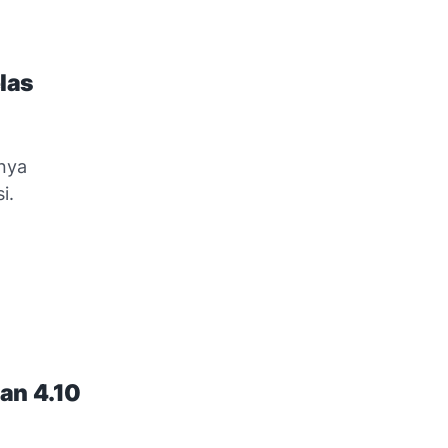
las
mnya
i.
an 4.10