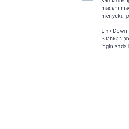
kamu mempe
macam medi
menyukai p
Link Downl
Silahkan a
ingin anda