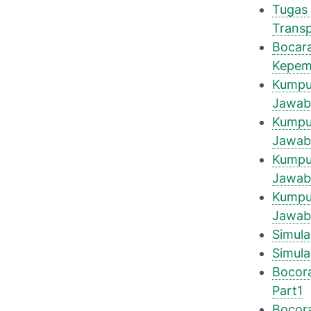
Tugas 
Transp
Bocara
Kepem
Kumpul
Jawab
Kumpul
Jawab
Kumpul
Jawab
Kumpul
Jawab
Simula
Simula
Bocora
Part1
Bocora