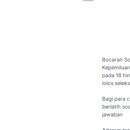
Bocaran So
Kepemiluan
pada 18 hi
lolos selek
Bagi para 
berlatih so
jawaban