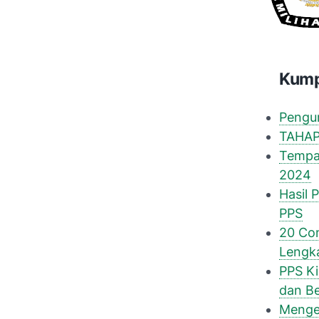
Kump
Pengum
TAHAP
Tempat
2024
Hasil 
PPS
20 Co
Lengka
PPS Ki
dan Be
Menget