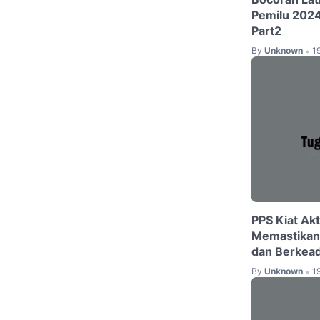
Pemilu 202
Part2
By
Unknown
1
•
PPS Kiat Ak
Memastikan 
dan Berkead
By
Unknown
1
•