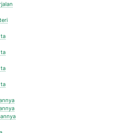
jalan
eri
rta
rta
rta
rta
bannya
bannya
bannya
a