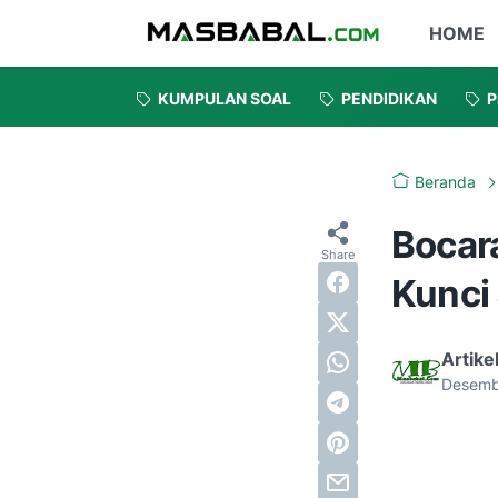
HOME
KUMPULAN SOAL
PENDIDIKAN
P
Beranda
Bocar
Kunci
Artike
Desemb