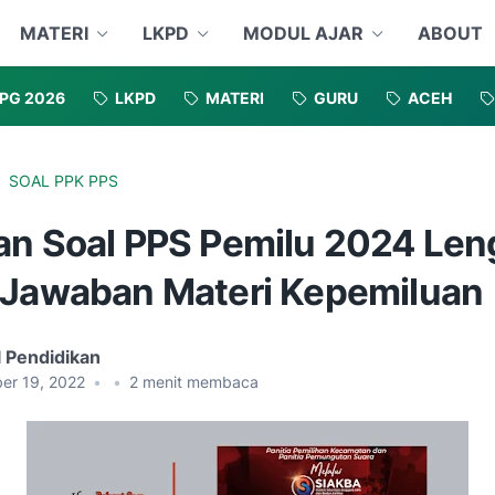
MATERI
LKPD
MODUL AJAR
ABOUT
PG 2026
LKPD
MATERI
GURU
ACEH
SOAL PPK PPS
an Soal PPS Pemilu 2024 Le
 Jawaban Materi Kepemiluan
l Pendidikan
er 19, 2022
•
•
2
menit membaca