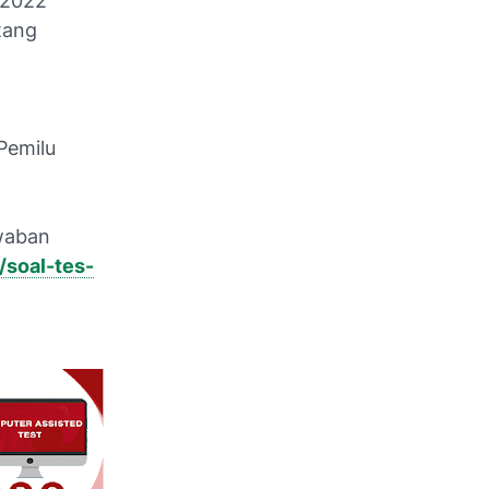
 2022
tang
Pemilu
awaban
/soal-tes-