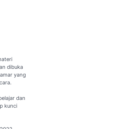
ateri
an dibuka
lamar yang
cara.
elajar dan
ap kunci