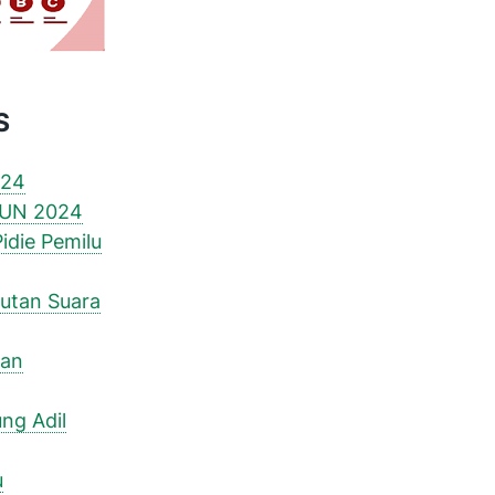
S
024
UN 2024
idie Pemilu
gutan Suara
ban
ng Adil
u