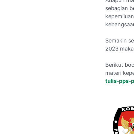
Adapun mat
sebagian be
kepemiluan
kebangsaan,
Semakin se
2023 maka 
Berikut boc
materi kep
tulis-pps-