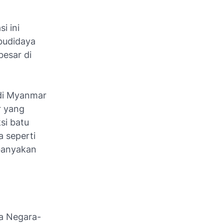
i ini
budidaya
besar di
 di Myanmar
r yang
si batu
a seperti
ebanyakan
ia Negara-