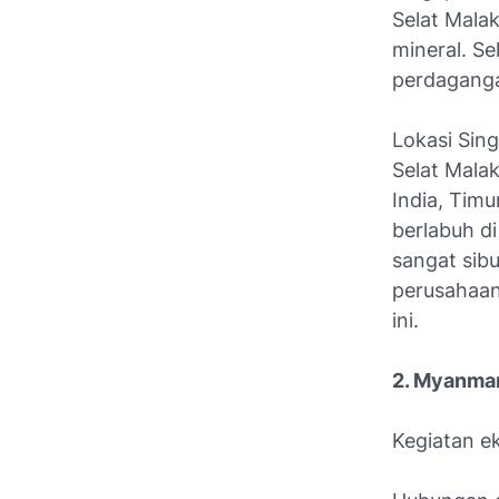
Selat Malak
mineral. S
perdagang
Lokasi Sing
Selat Mala
India, Timu
berlabuh d
sangat sib
perusahaan
ini.
2. Myanma
Kegiatan e