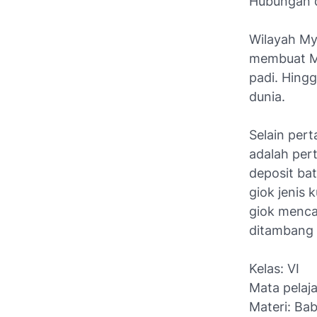
Hubungan d
Wilayah Mya
membuat My
padi. Hing
dunia.
Selain per
adalah per
deposit ba
giok jenis k
giok menca
ditambang 
Kelas: VI
Mata pelaja
Materi: Ba