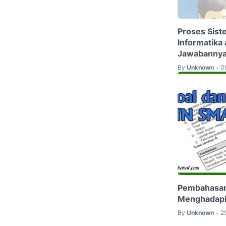
Proses Sist
Informatika
Jawabanny
By
Unknown
0
•
Pembahasan
Menghadapi 
By
Unknown
2
•