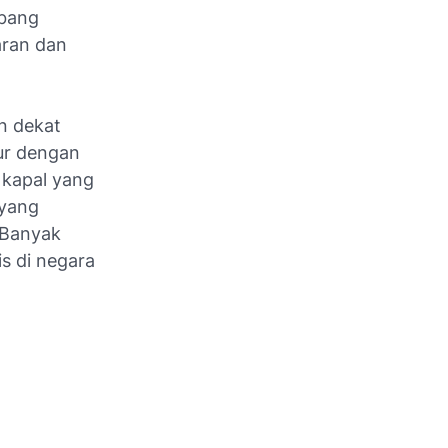
mbang
aran dan
an dekat
ur dengan
 kapal yang
 yang
 Banyak
s di negara