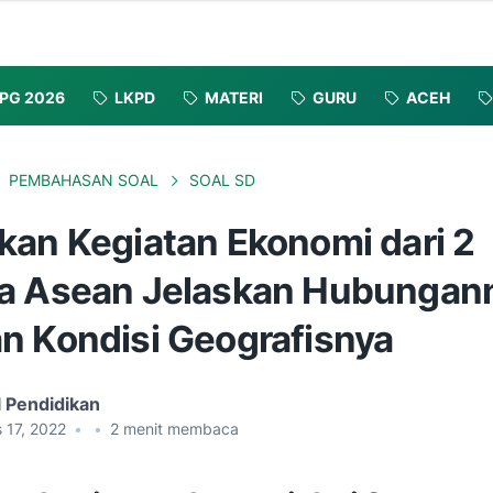
PG 2026
LKPD
MATERI
GURU
ACEH
PEMBAHASAN SOAL
SOAL SD
kan Kegiatan Ekonomi dari 2
a Asean Jelaskan Hubungan
n Kondisi Geografisnya
l Pendidikan
 17, 2022
•
•
2
menit membaca