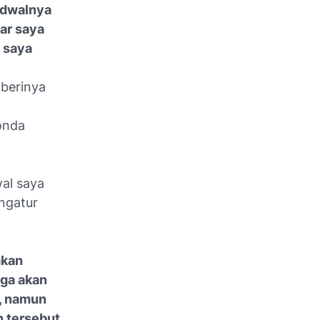
adwalnya
jar saya
 saya
berinya
onda
wal saya
ngatur
akan
uga akan
, namun
n tersebut