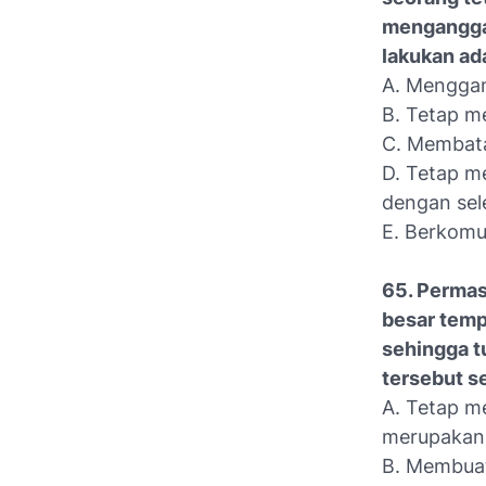
menganggap
lakukan ada
A. Menggan
B. Tetap m
C. Membata
D. Tetap m
dengan sele
E. Berkomu
65. Permas
besar temp
sehingga 
tersebut s
A. Tetap 
merupakan
B. Membuat