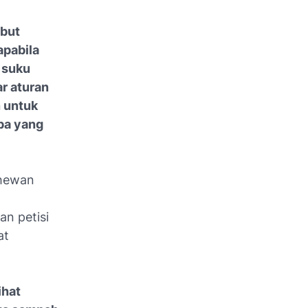
ebut
apabila
 suku
r aturan
 untuk
pa yang
 hewan
n petisi
at
ihat