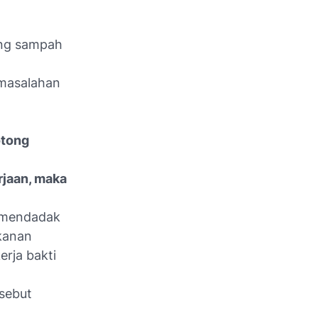
ang sampah
rmasalahan
otong
jaan, maka
s mendadak
kanan
erja bakti
rsebut