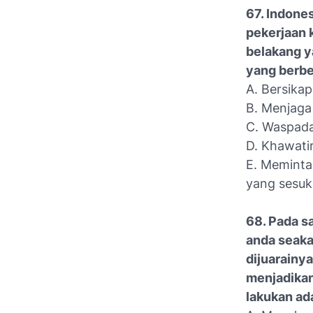
67. Indone
pekerjaan 
belakang y
yang berbe
A. Bersika
B. Menjaga
C. Waspada
D. Khawati
E. Meminta
yang sesuk
68. Pada s
anda seaka
dijuarainya
menjadikan
lakukan ad