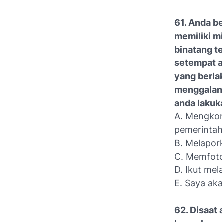
61. Anda b
memiliki m
binatang t
setempat a
yang berla
menggalan
anda laku
A. Mengkom
pemerinta
B. Melapork
C. Memfoto
D. Ikut me
E. Saya aka
62. Disaat