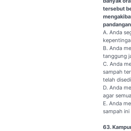
banyak or
tersebut b
mengakibat
pandangan 
A. Anda se
kepentinga
B. Anda me
tanggung j
C. Anda me
sampah te
telah dised
D. Anda mem
agar semua
E. Anda me
sampah ini
63. Kampun