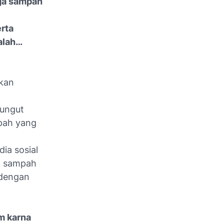
ga sampah
rta
alah…
ukan
mungut
pah yang
ia sosial
n sampah
 dengan
m karna