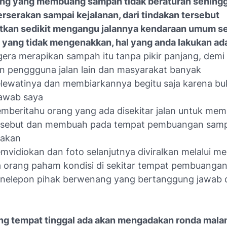
ang yang membuang sampah tidak beraturan sehing
erserakan sampai kejalanan, dari tindakan tersebut
kan sedikit mengangu jalannya kendaraan umum se
yang tidak mengenakkan, hal yang anda lakukan ad
gera merapikan sampah itu tanpa pikir panjang, demi
n penggguna jalan lain dan masyarakat banyak
lewatinya dan membiarkannya begitu saja karena b
awab saya
mberitahu orang yang ada disekitar jalan untuk me
rsebut dan membuah pada tempat pembuangan sam
iakan
vidiokan dan foto selanjutnya diviralkan melalui med
 orang paham kondisi di sekitar tempat pembuanga
nelepon pihak berwenang yang bertanggung jawab
g tempat tinggal ada akan mengadakan ronda mala