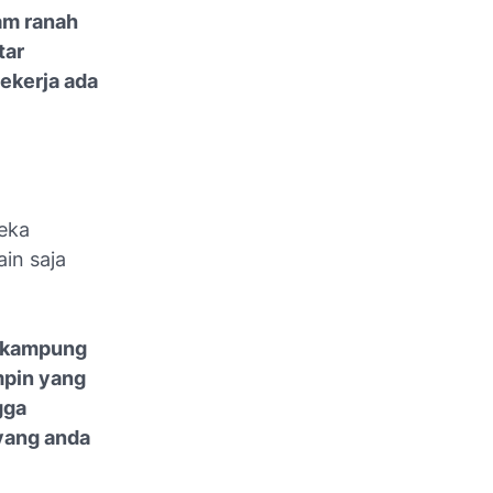
am ranah
tar
ekerja ada
eka
in saja
i kampung
mpin yang
gga
 yang anda