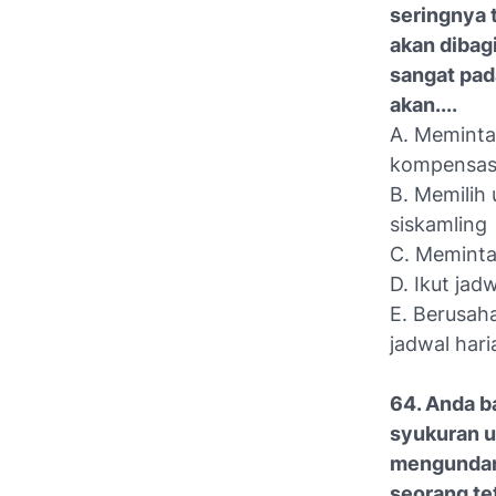
seringnya 
akan dibag
sangat pad
akan....
A. Meminta
kompensas
B. Memilih
siskamling
C. Meminta 
D. Ikut jad
E. Berusah
jadwal hari
64. Anda b
syukuran u
mengundan
seorang te