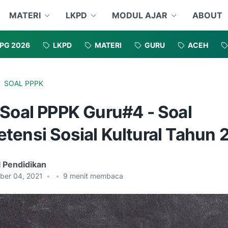
MATERI
LKPD
MODUL AJAR
ABOUT
PG 2026
LKPD
MATERI
GURU
ACEH
SOAL PPPK
 Soal PPPK Guru#4 - Soal
tensi Sosial Kultural Tahun 
l Pendidikan
ber 04, 2021
•
•
9
menit membaca