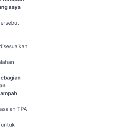
ang saya
tersebut
disesuaikan
alahan
Sebagian
han
sampah
asalah TPA
 untuk