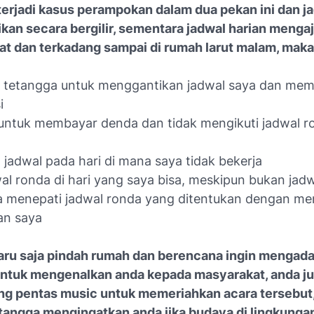
terjadi kasus perampokan dalam dua pekan ini dan j
ikan secara bergilir, sementara jadwal harian menga
at dan terkadang sampai di rumah larut malam, maka
 tetangga untuk menggantikan jadwal saya dan mem
i
 untuk membayar denda dan tidak mengikuti jadwal r
jadwal pada hari di mana saya tidak bekerja
wal ronda di hari yang saya bisa, meskipun bukan jad
a menepati jadwal ronda yang ditentukan dengan me
an saya
aru saja pindah rumah dan berencana ingin mengad
ntuk mengenalkan anda kepada masyarakat, anda j
g pentas music untuk memeriahkan acara tersebut
tangga mengingatkan anda jika budaya di lingkunga