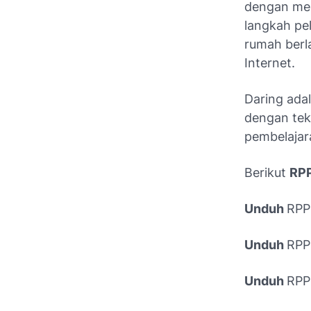
dengan men
langkah pe
rumah berl
Internet.
Daring adal
dengan tekn
pembelajar
Berikut
RPP
Unduh
RPP
Unduh
RPP
Unduh
RPP