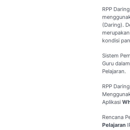
RPP Daring
menggunaka
(Daring). D
merupakan 
kondisi pa
Sistem Pem
Guru dalam
Pelajaran.
RPP Daring
Menggunaka
Aplikasi
Wh
Rencana Pe
Pelajaran
I