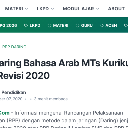
MATERI
LKPD
MODUL AJAR
ABOUT
PG 2026
LKPD
MATERI
GURU
ACEH
RPP DARING
aring Bahasa Arab MTs Kuri
Revisi 2020
l Pendidikan
er 07, 2020
•
•
3
menit membaca
.Com
- Informasi mengenai Rancangan Pelaksanaan
an (RPP) dengan metode dalam jaringan (Daring) jen