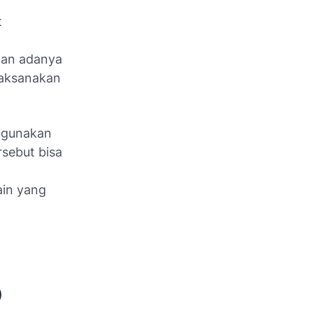
t
gan adanya
laksanakan
igunakan
sebut bisa
lain yang
0