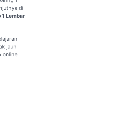
aring 1
jutnya di
b 1 Lembar
lajaran
ak jauh
 online