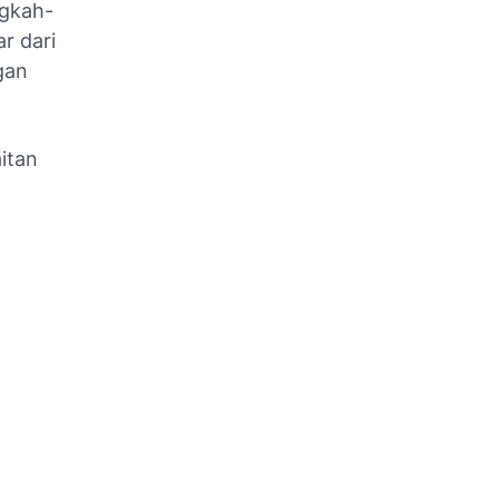
ngkah-
r dari
gan
itan