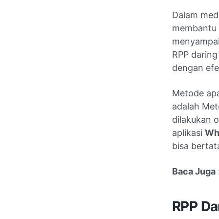
Dalam medi
membantu p
menyampaik
RPP daring
dengan efek
Metode apa
adalah Met
dilakukan 
aplikasi
Wh
bisa berta
Baca Juga
RPP Da