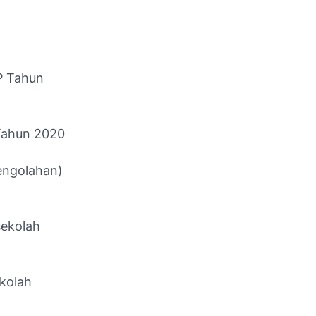
P Tahun
ahun 2020
engolahan)
sekolah
kolah