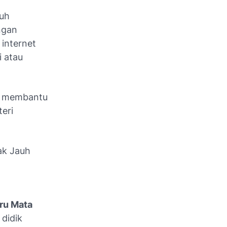
auh
ngan
 internet
i atau
uk membantu
eri
ak Jauh
ru Mata
didik