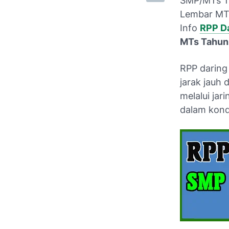
SMP/MTs Ta
Lembar MTs
Info
RPP D
MTs Tahun
RPP daring
jarak jauh 
melalui jar
dalam kondi