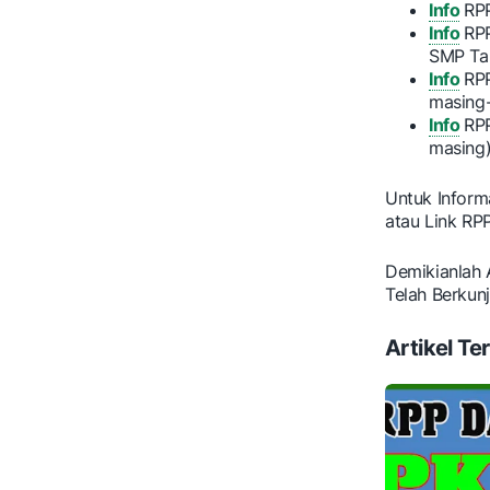
Info
RP
Info
RP
SMP Ta
Info
RP
masing-
Info
RP
masing)
Untuk Inform
atau Link RPP
Demikianlah 
Telah Berkun
Artikel Ter