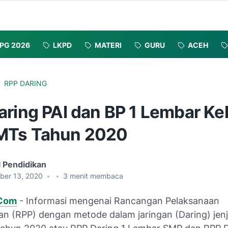
PG 2026
LKPD
MATERI
GURU
ACEH
RPP DARING
ring PAI dan BP 1 Lembar Kel
MTs Tahun 2020
l Pendidikan
ber 13, 2020
•
•
3
menit membaca
.Com
- Informasi mengenai Rancangan Pelaksanaan
an (RPP) dengan metode dalam jaringan (Daring) jen