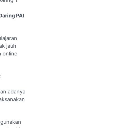
aring 1
Daring PAI
lajaran
ak jauh
 online
t
gan adanya
laksanakan
igunakan