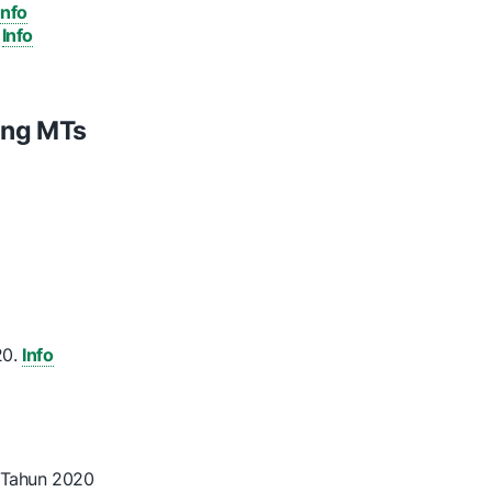
Info
.
Info
ing MTs
20.
Info
 Tahun 2020