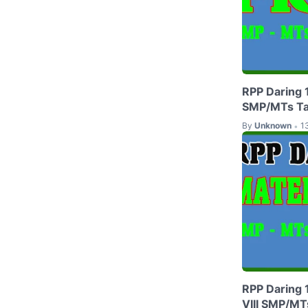
RPP Daring 1
SMP/MTs T
By
Unknown
1
•
RPP Daring 
VIII SMP/M