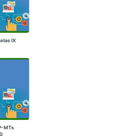
elas IX
MP-MTs
20