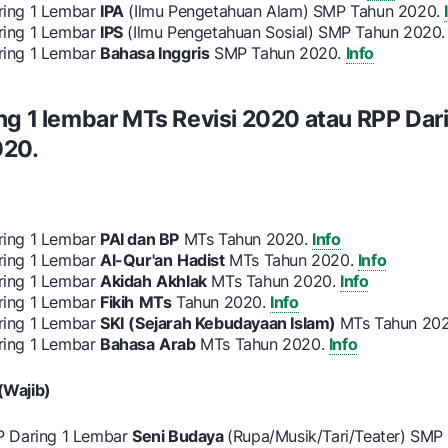
ring 1 Lembar
IPA
(Ilmu Pengetahuan Alam) SMP Tahun 2020.
ring 1 Lembar
IPS
(Ilmu Pengetahuan Sosial) SMP Tahun 2020
ring 1 Lembar
Bahasa Inggris
SMP Tahun 2020.
Info
ng 1 lembar MTs Revisi 2020 atau RPP Dar
020.
ring 1 Lembar
PAI dan BP
MTs Tahun 2020.
Info
ring 1 Lembar
Al-Qur'an
Hadist
MTs Tahun 2020.
Info
ring 1 Lembar
Akidah
Akhlak
MTs Tahun 2020.
Info
ring 1 Lembar
Fikih
MTs
Tahun 2020.
Info
ring 1 Lembar
SKI
(Sejarah Kebudayaan Islam)
MTs Tahun 20
ring 1 Lembar
Bahasa
Arab
MTs Tahun 2020.
Info
(Wajib)
P Daring 1 Lembar
Seni Budaya
(Rupa/Musik/Tari/Teater) SMP