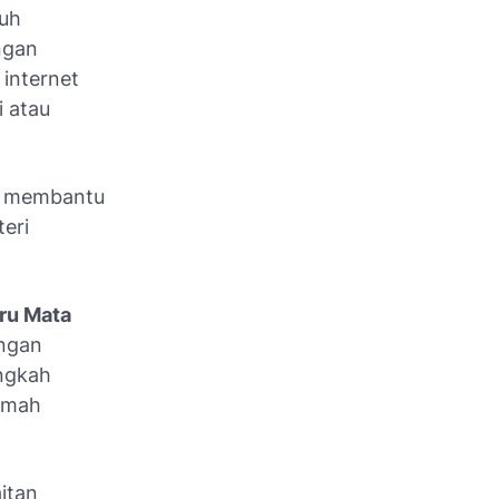
auh
ngan
 internet
i atau
uk membantu
eri
ru Mata
engan
ngkah
rumah
itan