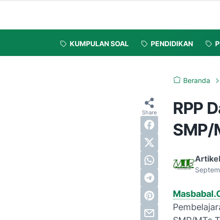
KUMPULAN SOAL
PENDIDIKAN
P
Beranda
RPP Da
SMP/
Artike
Septem
Masbabal
Pembelajar