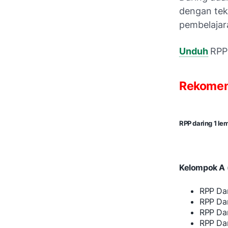
dengan tekn
pembelajar
Unduh
RPP
Rekomend
RPP daring 1 l
Kelompok A 
RPP Da
RPP Da
RPP Da
RPP Da