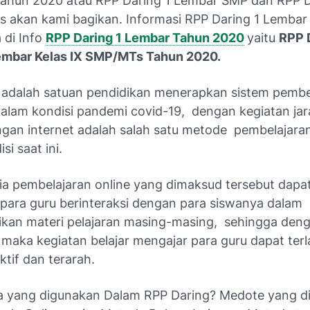
hun 2020 atau RPP Daring 1 Lembar SMP dan RPP D
 akan kami bagikan. Informasi RPP Daring 1 Lembar
 di Info
RPP Daring 1 Lembar Tahun 2020
yaitu
RPP 
embar Kelas IX SMP/MTs Tahun 2020.
 adalah satuan pendidikan menerapkan sistem pembe
dalam kondisi pandemi covid-19, dengan kegiatan jar
ingan internet adalah salah satu metode pembelajaran
si saat ini.
a pembelajaran online yang dimaksud tersebut dapa
ara guru berinteraksi dengan para siswanya dalam
an materi pelajaran masing-masing, sehingga den
 maka kegiatan belajar mengajar para guru dapat ter
tif dan terarah.
 yang digunakan Dalam RPP Daring? Medote yang d