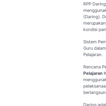
RPP Daring
menggunaka
(Daring). D
merupakan 
kondisi pa
Sistem Pem
Guru dalam
Pelajaran.
Rencana Pe
Pelajaran
K
menggunaka
pelaksanaa
berlangsun
Daring adal