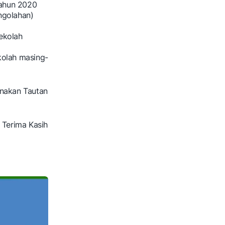
ahun 2020
ngolahan)
ekolah
kolah masing-
unakan Tautan
. Terima Kasih