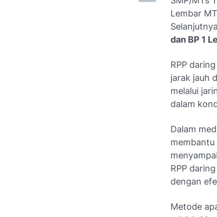
SMP/MTs Ta
Lembar MTs
Selanjutnya
dan BP 1 L
RPP daring
jarak jauh 
melalui jar
dalam kondi
Dalam medi
membantu p
menyampaik
RPP daring
dengan efek
Metode apa